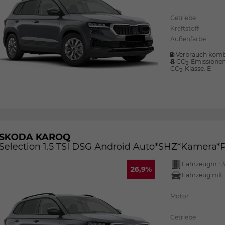
Getriebe
Kraftstoff
Außenfarbe
Verbrauch komb
CO
-Emissione
2
CO
-Klasse:
E
2
SKODA KAROQ
Selection 1.5 TSI DSG Android Auto*SHZ*Kamera
Fahrzeugnr.:
3
26,9%
Fahrzeug mit 
Motor
Getriebe