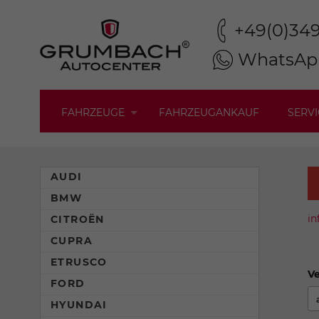
+49(0)34
WhatsAp
FAHRZEUGE
FAHRZEUGANKAUF
SERVI
AUDI
BMW
in
CITROËN
CUPRA
ETRUSCO
Ve
FORD
HYUNDAI