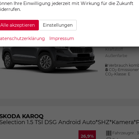
önnen Ihre Einwilligung jederzeit mit Wirkung für die Zukunft
iderrufen.
Fahrzeugnr.:
3
26,9%
Fahrzeug mit 
Alle akzeptieren
Einstellungen
Motor
atenschutzerklärung
Impressum
Getriebe
Kraftstoff
Außenfarbe
Verbrauch komb
CO
-Emissione
2
CO
-Klasse:
E
2
SKODA KAROQ
Selection 1.5 TSI DSG Android Auto*SHZ*Kamera
Fahrzeugnr.:
3
26,9%