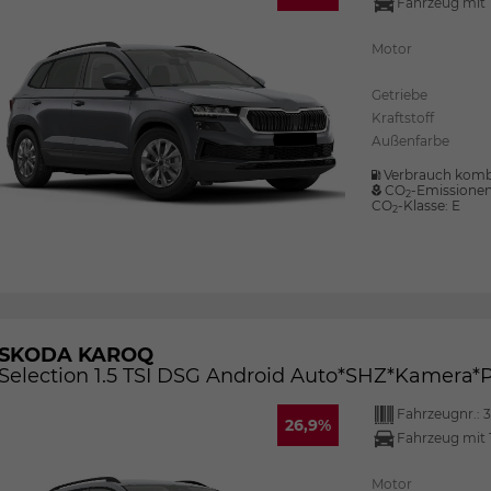
Fahrzeug mit 
Motor
Getriebe
Kraftstoff
Außenfarbe
Verbrauch komb
CO
-Emissione
2
CO
-Klasse:
E
2
SKODA KAROQ
Selection 1.5 TSI DSG Android Auto*SHZ*Kamera
Fahrzeugnr.:
3
26,9%
Fahrzeug mit 
Motor