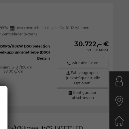
9974
unverbindliche Lieferzeit: Ca. 10-12 Wochen
Zentrallager (extern)
30.722,– €
I 150PS/110kW DSG Selection
incl. 19% MwSt.
elkupplungsgetriebe (DSG)
Benzin
Wir rufen Sie an
iniert:
6,10 l/100km
n:
138,00 g/km
Fahrzeugexpose
(unkonfiguriert, alle
Optionen)
Kont
Konfiguration
abschliessen
Anfa
Start
*PDC v/h*Klimaauto*SUNSET*LED