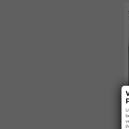
U
b
v
P