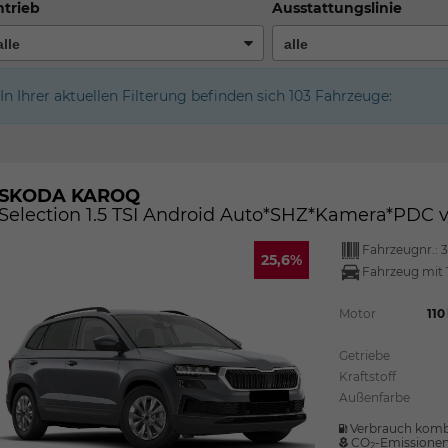
trieb
Ausstattungslinie
In Ihrer aktuellen Filterung befinden sich
103
Fahrzeuge:
SKODA KAROQ
Selection 1.5 TSI Android Auto*SHZ*Kamera*PDC
Fahrzeugnr.:
3
25,6%
Fahrzeug mit 
Motor
110
Getriebe
Kraftstoff
Außenfarbe
Verbrauch komb
CO
-Emissione
2