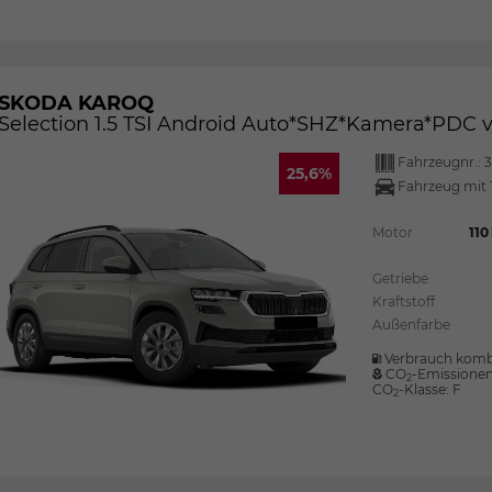
SKODA KAROQ
Selection 1.5 TSI Android Auto*SHZ*Kamera*PDC
Fahrzeugnr.:
3
25,6%
Fahrzeug mit 
Motor
110
Getriebe
Kraftstoff
Außenfarbe
Verbrauch komb
CO
-Emissione
2
CO
-Klasse:
F
2