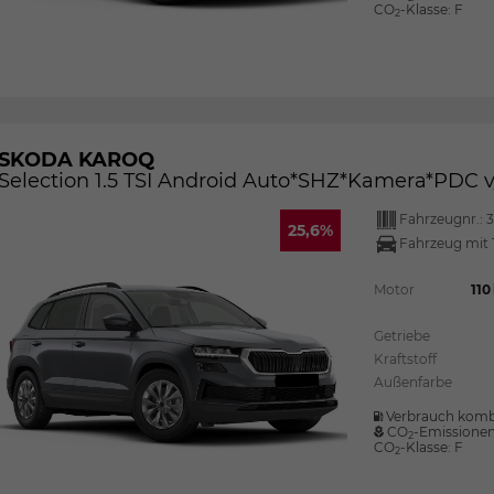
CO
-Klasse:
F
2
SKODA KAROQ
Selection 1.5 TSI Android Auto*SHZ*Kamera*PDC
Fahrzeugnr.:
3
25,6%
Fahrzeug mit 
Motor
110
Getriebe
Kraftstoff
Außenfarbe
Verbrauch komb
CO
-Emissione
2
CO
-Klasse:
F
2