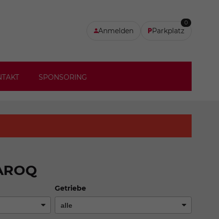
0
Anmelden
Parkplatz
NTAKT
SPONSORING
AROQ
Getriebe