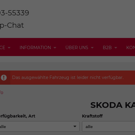
93-55339
p-Chat
CE
INFORMATION
ÜBER UNS
B2B
KO
Das ausgewählte Fahrzeug ist leider nicht verfügbar.
fo
SKODA K
rfügbarkeit, Art
Kraftstoff