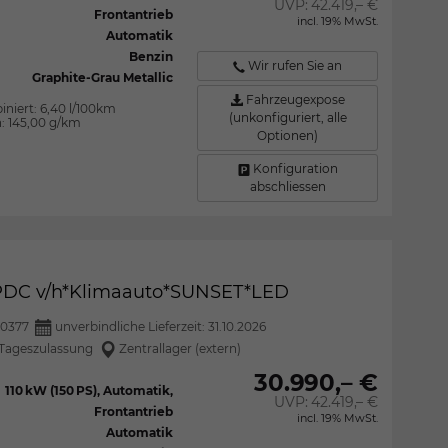
UVP:
42.419,– €
Frontantrieb
incl. 19% MwSt.
Automatik
Benzin
Wir rufen Sie an
Graphite-Grau Metallic
Fahrzeugexpose
iniert:
6,40 l/100km
(unkonfiguriert, alle
n:
145,00 g/km
Optionen)
Konfiguration
abschliessen
*PDC v/h*Klimaauto*SUNSET*LED
0377
unverbindliche Lieferzeit:
31.10.2026
Tageszulassung
Zentrallager (extern)
30.990,– €
110 kW (150 PS), Automatik,
UVP:
42.419,– €
Frontantrieb
incl. 19% MwSt.
Automatik