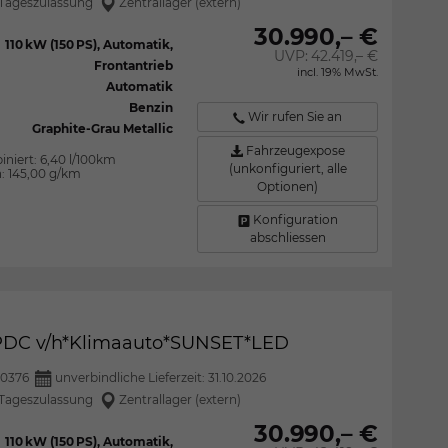
Tageszulassung
Zentrallager (extern)
30.990,– €
110 kW (150 PS), Automatik,
UVP:
42.419,– €
Frontantrieb
incl. 19% MwSt.
Automatik
Benzin
Wir rufen Sie an
Graphite-Grau Metallic
Fahrzeugexpose
iniert:
6,40 l/100km
(unkonfiguriert, alle
n:
145,00 g/km
Optionen)
Konfiguration
abschliessen
*PDC v/h*Klimaauto*SUNSET*LED
0376
unverbindliche Lieferzeit:
31.10.2026
Tageszulassung
Zentrallager (extern)
30.990,– €
110 kW (150 PS), Automatik,