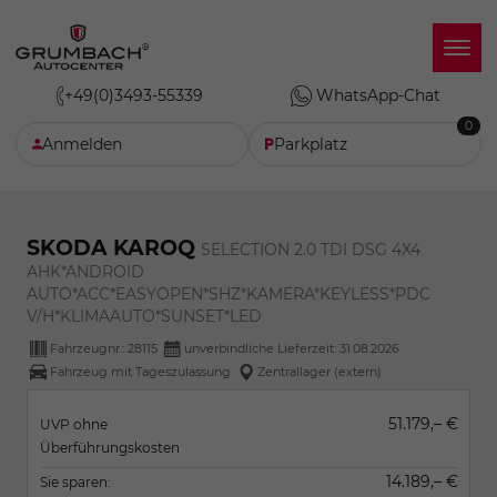
+49(0)3493-55339
WhatsApp-Chat
0
Anmelden
Parkplatz
SKODA KAROQ
SELECTION 2.0 TDI DSG 4X4
AHK*ANDROID
AUTO*ACC*EASYOPEN*SHZ*KAMERA*KEYLESS*PDC
V/H*KLIMAAUTO*SUNSET*LED
Fahrzeugnr.:
28115
unverbindliche Lieferzeit:
31.08.2026
Fahrzeug mit Tageszulassung
Zentrallager (extern)
51.179,– €
UVP ohne
Überführungskosten
14.189,– €
Sie sparen: