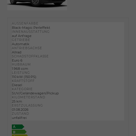
AUSSENFARBE
Black-Magic Perleffekt
INNENAUSSTATTUNG
auf Anfrage
GETRIEBE
Automatik
ANTRIEBSACHSE
Allrad
SCHADSTOFFKLASSE
Euro 6
HUBRAUM
1.968 ccm
LEISTUNG
110 kW (150 PS)
KRAFTSTOFF
Diesel
KATEGORIE
SUV/Geländewagen/Pickup
KILOMETERSTAND
25 km
ERSTZULASSUNG
01.08.2026
ZUSTAND
unfallfrei