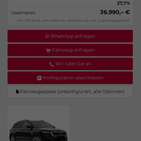
27,7%
36.990,– €
Gesamtpreis
incl. 19% MwSt., den Kosten für Überführung und Zulassungspapieren
WhatsApp anfragen
Fahrzeug anfragen
Wir rufen Sie an
Konfiguration abschliessen
Fahrzeugexpose (unkonfiguriert, alle Optionen)