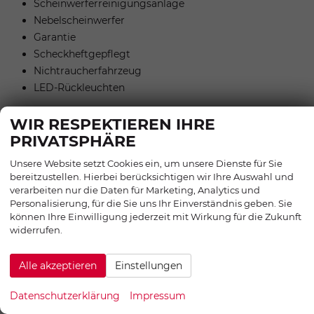
Scheinwerferreinigungsanlage
Nebelscheinwerfer
Garantie
Scheckheftgepflegt
Nichtraucherfahrzeug
LED-Rückleuchten
WIR RESPEKTIEREN IHRE
AUßEN:
PRIVATSPHÄRE
16 Zoll Räder
Unsere Website setzt Cookies ein, um unsere Dienste für Sie
Tageszulassung vor Auslieferung
bereitzustellen. Hierbei berücksichtigen wir Ihre Auswahl und
verarbeiten nur die Daten für Marketing, Analytics und
Personalisierung, für die Sie uns Ihr Einverständnis geben. Sie
können Ihre Einwilligung jederzeit mit Wirkung für die Zukunft
Zwischenverkauf und Irrtümer für dieses Angebot sind
widerrufen.
ausdrücklich vorbehalten. Die Fahrzeugbeschreibung
dient lediglich der allgemeinen Identifizierung des
Alle akzeptieren
Einstellungen
Fahrzeuges und stellt keine Gewährleistung im
kaufrechtlichen Sinne dar. Die abgebildete Ausstattung
Datenschutzerklärung
Impressum
kann im Einzelfall vom tatsächlichen Umfang