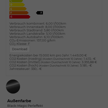
Verbrauch kombiniert:
6,00 l/100km
Verbrauch Innenstadt:
8,00 l/100km
Verbrauch Stadtrand:
5,80 l/100km
Verbrauch Landstraße:
5,10 l/100km
Verbrauch Autobahn:
6,10 l/100km
CO
-Emissionen:
157,00 g/km
2
CO
-Klasse:
F
2
Download
Energiekosten bei 15.000 km pro Jahr:
1.449,00 €
CO2 Kosten (niedrig)
:
1.413,- €
(Kosten Durchschnitt 10 Jahre)
CO2 Kosten (mittel)
:
3.355,88 €
(Kosten Durchschnitt 10 Jahre)
CO2 Kosten (hoch)
:
5.181,- €
(Kosten Durchschnitt 10 Jahre)
Jahressteuer:
330,- €
Außenfarbe
Black-Magic Perleffekt