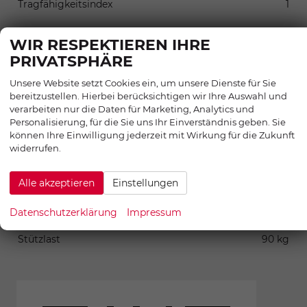
Tragfähigkeitsindex
1
WIR RESPEKTIEREN IHRE
SONSTIGES
PRIVATSPHÄRE
Anhängelast (gebremst)
1500 kg
Unsere Website setzt Cookies ein, um unsere Dienste für Sie
Anhängelast (ungebremst)
700 kg
bereitzustellen. Hierbei berücksichtigen wir Ihre Auswahl und
Anzahl Sitzplätze
5
verarbeiten nur die Daten für Marketing, Analytics und
Personalisierung, für die Sie uns Ihr Einverständnis geben. Sie
Anzahl Vorbesitzer
1
können Ihre Einwilligung jederzeit mit Wirkung für die Zukunft
Erstzulassung
01.04.2026
widerrufen.
Kilometerstand
10
Leergewicht
1416 kg
Alle akzeptieren
Einstellungen
Nächste Hauptuntersuchung
01.04.2029
Datenschutzerklärung
Impressum
Radstand
2625 mm
Stützlast
90 kg