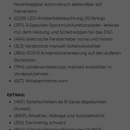
heranklappbar automatisch abblendbar auf
Fahrerseite
(QQ9) LED-Ambientebeleuchtung (10-farbig)
(2PT) 3-Speichen-Sportmultifunktionsleder- lenkrad
mit dem Heizung und Schaltwippen für das DSG
(4R4) elektrische Fensterheber vorne und hinten
(3L3) Vordersitze manuell höhenverstellbar
(3B4) ISOFIX Kindersitzverankerung auf den äußeren
Rücksitzen
(7P4) Lendenwirbelstütze, manuell einstellbar in
Vordersitzlehnen
(6E7) Mittelarmlehne vorn
EXTRAS:
(4KF) Seitenscheiben ab B-Säule abgedunkelt
(Sunset)
(8WP) Allwetter, Abbiege und Autobahnlicht
(3S5) Dachreling schwarz
(N6A) Design Selection/SportLine LOUNGE