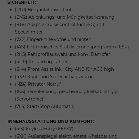
SICHERHEIT:
(UG1) Berganfahrassistent
(EM2) Ablenkungs- und Müdigkeitserkennung
(8T8) Adaptiv cruise control für DSG) mit
Speedlimiter
(7X2) Einparkhilfe vorne und hinten
(1AS) Elektronisches Stabilisierungsprogramm (ESP)
(2H5) Fahrprofilauswahl und konv. Dämpfer
(4UP) Knieairbag Fahrer
(6K4) Front Assist inkl. City ANB für ACC high
(4X3) Kopf- und Seitenairbags vorne
(NZ4) Privater Notruf
(1N3) Servolenkung, geschwindigkeitsabhängig
(Servotronic)
(7L6) Start-Stop Automatik
INNENAUSSTATTUNG UND KOMFORT:
(4I3) Keyless Entry (KESSY)
(6XK) Außenspiegel elektr. einstell-/heizbar und