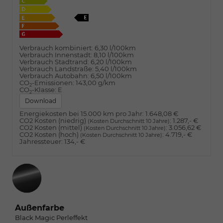
Verbrauch kombiniert:
6,30 l/100km
Verbrauch Innenstadt:
8,10 l/100km
Verbrauch Stadtrand:
6,20 l/100km
Verbrauch Landstraße:
5,40 l/100km
Verbrauch Autobahn:
6,50 l/100km
CO
-Emissionen:
143,00 g/km
2
CO
-Klasse:
E
2
Download
Energiekosten bei 15.000 km pro Jahr:
1.648,08 €
CO2 Kosten (niedrig)
:
1.287,- €
(Kosten Durchschnitt 10 Jahre)
CO2 Kosten (mittel)
:
3.056,62 €
(Kosten Durchschnitt 10 Jahre)
CO2 Kosten (hoch)
:
4.719,- €
(Kosten Durchschnitt 10 Jahre)
Jahressteuer:
134,- €
Außenfarbe
Black Magic Perleffekt