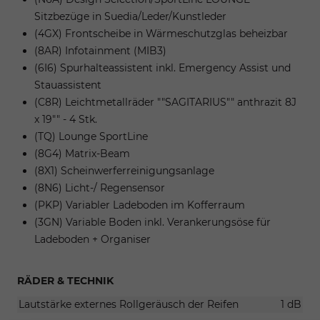
Sitzbezüge in Suedia/Leder/Kunstleder
(4GX) Frontscheibe in Wärmeschutzglas beheizbar
(8AR) Infotainment (MIB3)
(6I6) Spurhalteassistent inkl. Emergency Assist und
Stauassistent
(C8R) Leichtmetallräder ""SAGITARIUS"" anthrazit 8J
x 19"" - 4 Stk.
(TQ) Lounge SportLine
(8G4) Matrix-Beam
(8X1) Scheinwerferreinigungsanlage
(8N6) Licht-/ Regensensor
(PKP) Variabler Ladeboden im Kofferraum
(3GN) Variable Boden inkl. Verankerungsöse für
Ladeboden + Organiser
RÄDER & TECHNIK
Lautstärke externes Rollgeräusch der Reifen
1 dB