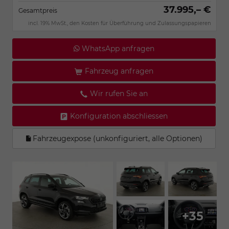
37.995,– €
Gesamtpreis
incl. 19% MwSt., den Kosten für Überführung und Zulassungspapieren
WhatsApp anfragen
Fahrzeug anfragen
Wir rufen Sie an
Konfiguration abschliessen
Fahrzeugexpose (unkonfiguriert, alle Optionen)
+35