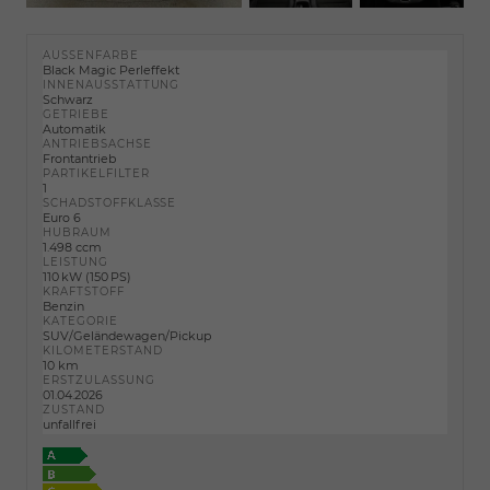
AUSSENFARBE
Black Magic Perleffekt
INNENAUSSTATTUNG
Schwarz
GETRIEBE
Automatik
ANTRIEBSACHSE
Frontantrieb
PARTIKELFILTER
1
SCHADSTOFFKLASSE
Euro 6
HUBRAUM
1.498 ccm
LEISTUNG
110 kW (150 PS)
KRAFTSTOFF
Benzin
KATEGORIE
SUV/Geländewagen/Pickup
KILOMETERSTAND
10 km
ERSTZULASSUNG
01.04.2026
ZUSTAND
unfallfrei