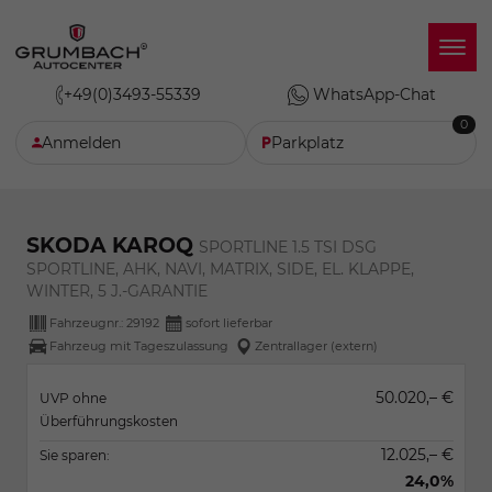
+49(0)3493-55339
WhatsApp-Chat
0
Anmelden
Parkplatz
SKODA KAROQ
SPORTLINE 1.5 TSI DSG
SPORTLINE, AHK, NAVI, MATRIX, SIDE, EL. KLAPPE,
WINTER, 5 J.-GARANTIE
Fahrzeugnr.:
29192
sofort lieferbar
Fahrzeug mit Tageszulassung
Zentrallager (extern)
50.020,– €
UVP ohne
Überführungskosten
12.025,– €
Sie sparen:
24,0%