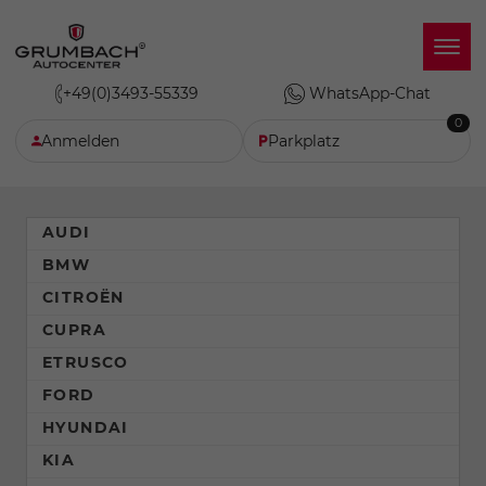
+49(0)3493-55339
WhatsApp-Chat
0
Anmelden
Parkplatz
AUDI
BMW
CITROËN
CUPRA
ETRUSCO
FORD
HYUNDAI
KIA