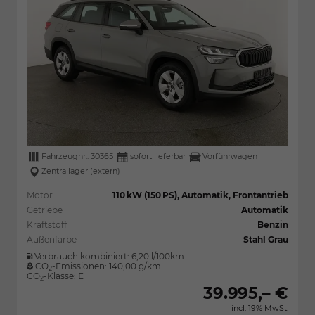
Fahrzeugnr.:
30365
sofort lieferbar
Vorführwagen
Zentrallager (extern)
Motor
110 kW (150 PS), Automatik, Frontantrieb
Getriebe
Automatik
Kraftstoff
Benzin
Außenfarbe
Stahl Grau
Verbrauch kombiniert:
6,20 l/100km
CO
-Emissionen:
140,00 g/km
2
CO
-Klasse:
E
2
39.995,– €
incl. 19% MwSt.