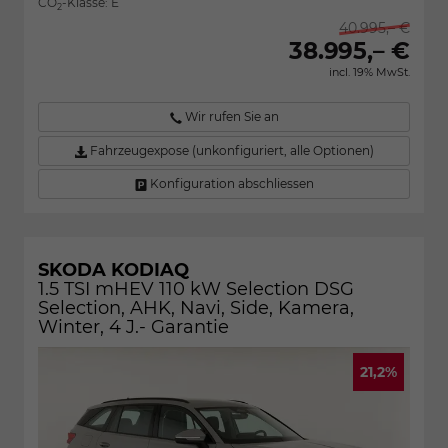
CO
-Klasse:
E
2
40.995,– €
38.995,– €
incl. 19% MwSt.
Wir rufen Sie an
Fahrzeugexpose (unkonfiguriert, alle Optionen)
Konfiguration abschliessen
SKODA KODIAQ
1.5 TSI mHEV 110 kW Selection DSG
Selection, AHK, Navi, Side, Kamera,
Winter, 4 J.- Garantie
21,2%