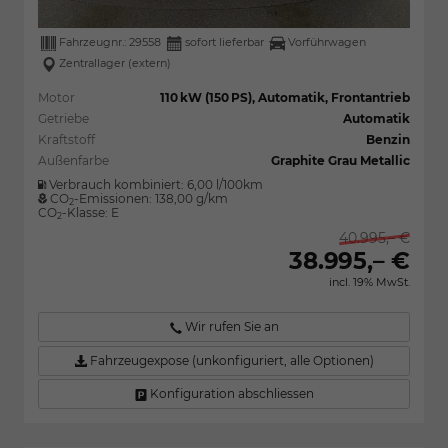
Fahrzeugnr.:
29558
sofort lieferbar
Vorführwagen
Zentrallager (extern)
Motor
110 kW (150 PS), Automatik, Frontantrieb
Getriebe
Automatik
Kraftstoff
Benzin
Außenfarbe
Graphite Grau Metallic
Verbrauch kombiniert:
6,00 l/100km
CO
-Emissionen:
138,00 g/km
2
CO
-Klasse:
E
2
40.995,– €
38.995,– €
incl. 19% MwSt.
Wir rufen Sie an
Fahrzeugexpose (unkonfiguriert, alle Optionen)
Konfiguration abschliessen