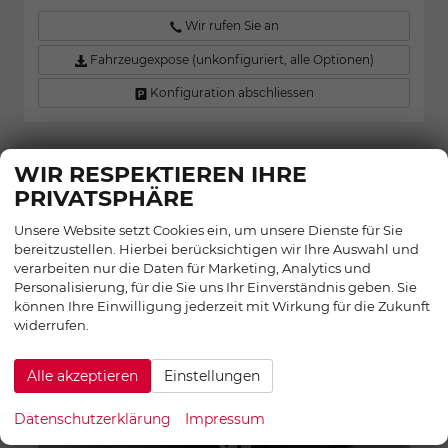
Wir rufen Sie an
Fahrzeugexpose (unkonfiguriert, alle Optionen)
Konfiguration abschliessen
WIR RESPEKTIEREN IHRE
SKODA KODIAQ
PRIVATSPHÄRE
1.5 TSI mHEV 110 kW Selection DSG
Selection, AHK, Navi, Side, Kamera,
Unsere Website setzt Cookies ein, um unsere Dienste für Sie
Winter, 4 J.- Garantie
bereitzustellen. Hierbei berücksichtigen wir Ihre Auswahl und
verarbeiten nur die Daten für Marketing, Analytics und
21,2%
Personalisierung, für die Sie uns Ihr Einverständnis geben. Sie
können Ihre Einwilligung jederzeit mit Wirkung für die Zukunft
widerrufen.
Alle akzeptieren
Einstellungen
Datenschutzerklärung
Impressum