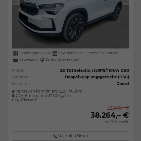
Fahrzeugnr.:
26502
unverbindliche Lieferzeit:
4 Monate
Neuwagen
Zentrallager (extern)
Motor
2.0 TDI Selection 150PS/110kW DSG
Getriebe
Doppelkupplungsgetriebe (DSG)
Kraftstoff
Diesel
Verbrauch kombiniert:
6,20 l/100km
CO
-Emissionen:
141,00 g/km
2
CO
-Klasse:
E
2
38.978,– €
38.264,– €
incl. 19% MwSt.
Wir rufen Sie an