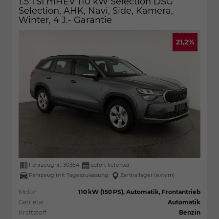
1.5 TSI mHEV 110 kW Selection DSG
Selection, AHK, Navi, Side, Kamera,
Winter, 4 J.- Garantie
21,2%
Fahrzeugnr.:
30364
sofort lieferbar
Fahrzeug mit Tageszulassung
Zentrallager (extern)
Motor
110 kW (150 PS), Automatik, Frontantrieb
Getriebe
Automatik
Kraftstoff
Benzin