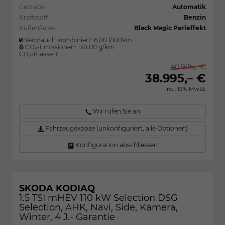
Getriebe
Automatik
Kraftstoff
Benzin
Außenfarbe
Black Magic Perleffekt
Verbrauch kombiniert:
6,00 l/100km
CO
-Emissionen:
138,00 g/km
2
CO
-Klasse:
E
2
40.995,– €
38.995,– €
incl. 19% MwSt.
Wir rufen Sie an
Fahrzeugexpose (unkonfiguriert, alle Optionen)
Konfiguration abschliessen
SKODA KODIAQ
1.5 TSI mHEV 110 kW Selection DSG
Selection, AHK, Navi, Side, Kamera,
Winter, 4 J.- Garantie