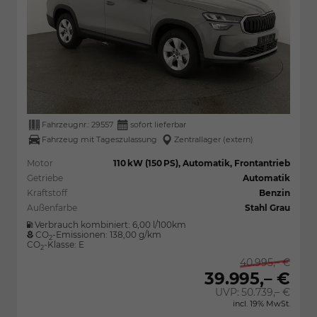
Fahrzeugnr.:
29557
sofort lieferbar
Fahrzeug mit Tageszulassung
Zentrallager (extern)
Motor
110 kW (150 PS), Automatik, Frontantrieb
Getriebe
Automatik
Kraftstoff
Benzin
Außenfarbe
Stahl Grau
Verbrauch kombiniert:
6,00 l/100km
CO
-Emissionen:
138,00 g/km
2
CO
-Klasse:
E
2
40.995,– €
39.995,– €
UVP:
50.739,– €
incl. 19% MwSt.