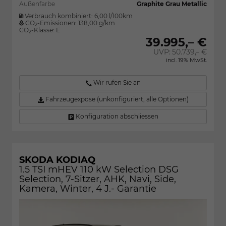
Außenfarbe
Graphite Grau Metallic
Verbrauch kombiniert:
6,00 l/100km
CO
-Emissionen:
138,00 g/km
2
CO
-Klasse:
E
2
39.995,– €
UVP:
50.739,– €
incl. 19% MwSt.
Wir rufen Sie an
Fahrzeugexpose (unkonfiguriert, alle Optionen)
Konfiguration abschliessen
SKODA KODIAQ
1.5 TSI mHEV 110 kW Selection DSG
Selection, 7-Sitzer, AHK, Navi, Side,
Kamera, Winter, 4 J.- Garantie