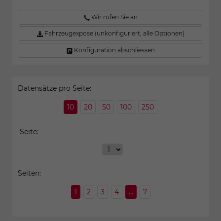
Wir rufen Sie an
Fahrzeugexpose (unkonfiguriert, alle Optionen)
Konfiguration abschliessen
Datensätze pro Seite:
10
20
50
100
250
Seite:
Seiten:
1
2
3
4
...
7