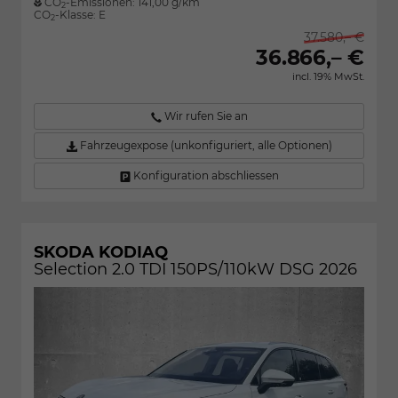
CO
-Emissionen:
141,00 g/km
2
CO
-Klasse:
E
2
37.580,– €
36.866,– €
incl. 19% MwSt.
Wir rufen Sie an
Fahrzeugexpose (unkonfiguriert, alle Optionen)
Konfiguration abschliessen
SKODA KODIAQ
Selection 2.0 TDI 150PS/110kW DSG 2026