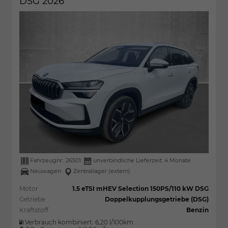
DSG 2026
Fahrzeugnr.:
26501
unverbindliche Lieferzeit:
4 Monate
Neuwagen
Zentrallager (extern)
Motor
1.5 eTSI mHEV Selection 150PS/110 kW DSG
Getriebe
Doppelkupplungsgetriebe (DSG)
Kraftstoff
Benzin
Verbrauch kombiniert:
6,20 l/100km