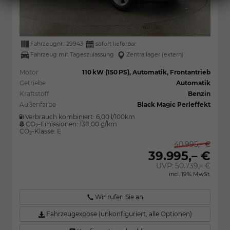
Fahrzeugnr.:
29943
sofort lieferbar
Fahrzeug mit Tageszulassung
Zentrallager (extern)
Motor
110 kW (150 PS), Automatik, Frontantrieb
Getriebe
Automatik
Kraftstoff
Benzin
Außenfarbe
Black Magic Perleffekt
Verbrauch kombiniert:
6,00 l/100km
CO
-Emissionen:
138,00 g/km
2
CO
-Klasse:
E
2
40.995,– €
39.995,– €
UVP:
50.739,– €
incl. 19% MwSt.
Wir rufen Sie an
Fahrzeugexpose (unkonfiguriert, alle Optionen)