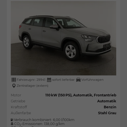
Fahrzeugnr.:
29941
sofort lieferbar
Vorführwagen
Zentrallager (extern)
Motor
110 kW (150 PS), Automatik, Frontantrieb
Getriebe
Automatik
Kraftstoff
Benzin
Außenfarbe
Stahl Grau
Verbrauch kombiniert:
6,00 l/100km
CO
-Emissionen:
138,00 g/km
2