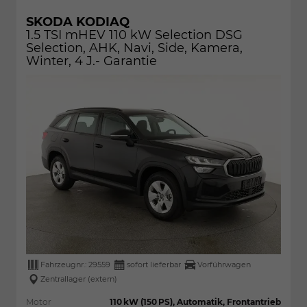
SKODA KODIAQ
1.5 TSI mHEV 110 kW Selection DSG
Selection, AHK, Navi, Side, Kamera,
Winter, 4 J.- Garantie
Fahrzeugnr.:
29559
sofort lieferbar
Vorführwagen
Zentrallager (extern)
Motor
110 kW (150 PS), Automatik, Frontantrieb