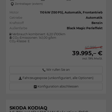
Zentrallager (extern)
Motor
110 kW (150 PS), Automatik, Frontantrieb
Getriebe
Automatik
Kraftstoff
Benzin
Außenfarbe
Black Magic Perleffekt
Verbrauch kombiniert:
6,20 l/100km
CO
-Emissionen:
141,00 g/km
2
CO
-Klasse:
E
2
40.995,– €
39.995,– €
incl. 19% MwSt.
Wir rufen Sie an
Fahrzeugexpose (unkonfiguriert, alle Optionen)
Konfiguration abschliessen
SKODA KODIAQ