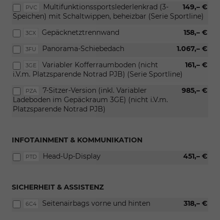
Multifunktionssportslederlenkrad (3-
149,– €
PVC
Speichen) mit Schaltwippen, beheizbar (Serie Sportline)
Gepäcknetztrennwand
158,– €
3CX
Panorama-Schiebedach
1.067,– €
3FU
Variabler Kofferraumboden (nicht
161,– €
3GE
i.V.m. Platzsparende Notrad PJB) (Serie Sportline)
7-Sitzer-Version (inkl. Variabler
985,– €
PZA
Ladeboden im Gepäckraum 3GE) (nicht i.V.m.
Platzsparende Notrad PJB)
INFOTAINMENT & KOMMUNIKATION
Head-Up-Display
451,– €
PTD
SICHERHEIT & ASSISTENZ
Seitenairbags vorne und hinten
318,– €
6C4