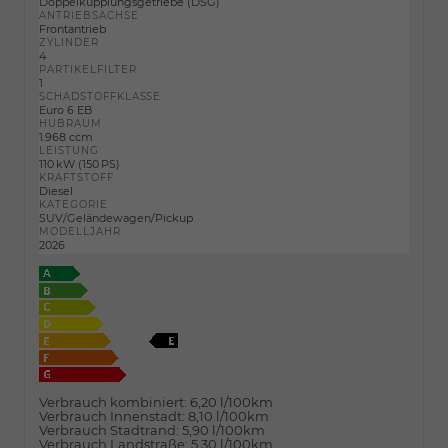
Doppelkupplungsgetriebe (DSG)
ANTRIEBSACHSE
Frontantrieb
ZYLINDER
4
PARTIKELFILTER
1
SCHADSTOFFKLASSE
Euro 6 EB
HUBRAUM
1.968 ccm
LEISTUNG
110 kW (150 PS)
KRAFTSTOFF
Diesel
KATEGORIE
SUV/Geländewagen/Pickup
MODELLJAHR
2026
Verbrauch kombiniert:
6,20 l/100km
Verbrauch Innenstadt:
8,10 l/100km
Verbrauch Stadtrand:
5,90 l/100km
Verbrauch Landstraße:
5,30 l/100km