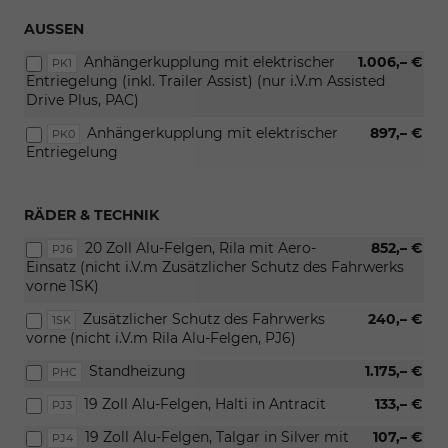
AUSSEN
Anhängerkupplung mit elektrischer
1.006,– €
PK1
Entriegelung (inkl. Trailer Assist) (nur i.V.m Assisted
Drive Plus, PAC)
Anhängerkupplung mit elektrischer
897,– €
PK0
Entriegelung
RÄDER & TECHNIK
20 Zoll Alu-Felgen, Rila mit Aero-
852,– €
PJ6
Einsatz (nicht i.V.m Zusätzlicher Schutz des Fahrwerks
vorne 1SK)
Zusätzlicher Schutz des Fahrwerks
240,– €
1SK
vorne (nicht i.V.m Rila Alu-Felgen, PJ6)
Standheizung
1.175,– €
PHC
19 Zoll Alu-Felgen, Halti in Antracit
133,– €
PJ3
19 Zoll Alu-Felgen, Talgar in Silver mit
107,– €
PJ4