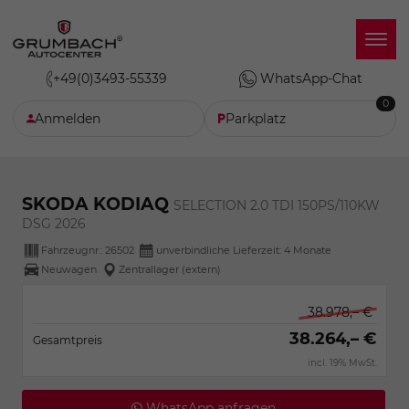
+49(0)3493-55339
WhatsApp-Chat
0
Anmelden
Parkplatz
SKODA KODIAQ
SELECTION 2.0 TDI 150PS/110KW
DSG 2026
Fahrzeugnr.:
26502
unverbindliche Lieferzeit:
4 Monate
Neuwagen
Zentrallager (extern)
38.978,– €
38.264,– €
Gesamtpreis
incl. 19% MwSt.
WhatsApp anfragen