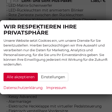
Licht- und Sicht Plus-Paket:
1.385,– €
PLB
• LED-Matrix-Scheinwerfer
• LED-Rückleuchten mit animiertem Blinker
• Rote Zierleiste zwischen den Rückleuchten
• Beleuchteter Kühlergrill mit Unique Dark Chrome
Details
WIR RESPEKTIEREN IHRE
PRIVATSPHÄRE
Performance-Paket:
801,– €
PPP
• DCC Plus
Unsere Website setzt Cookies ein, um unsere Dienste für Sie
• Drive Mode Select
bereitzustellen. Hierbei berücksichtigen wir Ihre Auswahl und
• Progressive Lenkung
verarbeiten nur die Daten für Marketing, Analytics und
• Offroad-Profil (nur für 4x4)
Personalisierung, für die Sie uns Ihr Einverständnis geben. Sie
(serie Sportline)
können Ihre Einwilligung jederzeit mit Wirkung für die Zukunft
widerrufen.
Simply Clever Cargo-Paket:
158,– €
PSC
• Netzprogramm
• 2 zusätzliche Gepäckhaken im Kofferraum
Alle akzeptieren
Einstellungen
• Doppelseitige Kofferraummatte
• Flexible Cargo-Elemente
Datenschutzerklärung
Impressum
Convenience Plus-Paket:
2.135,– €
WCA
• Kessy Advanced
• Alarmanlage
• Elektrische Heckklappe mit virtueller Pedalsteuerung
• Elektrisch verstellbare Vordersitze