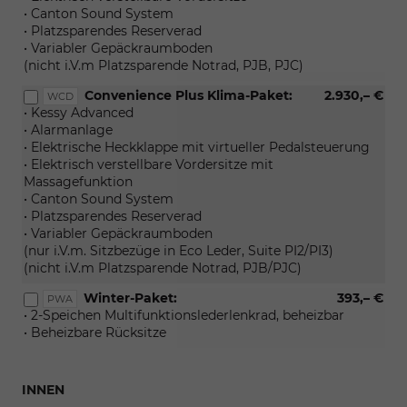
• Canton Sound System
• Platzsparendes Reserverad
• Variabler Gepäckraumboden
(nicht i.V.m Platzsparende Notrad, PJB, PJC)
Convenience Plus Klima-Paket:
2.930,– €
WCD
• Kessy Advanced
• Alarmanlage
• Elektrische Heckklappe mit virtueller Pedalsteuerung
• Elektrisch verstellbare Vordersitze mit
Massagefunktion
• Canton Sound System
• Platzsparendes Reserverad
• Variabler Gepäckraumboden
(nur i.V.m. Sitzbezüge in Eco Leder, Suite PI2/PI3)
(nicht i.V.m Platzsparende Notrad, PJB/PJC)
Winter-Paket:
393,– €
PWA
• 2-Speichen Multifunktionslederlenkrad, beheizbar
• Beheizbare Rücksitze
INNEN