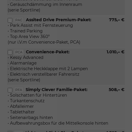
• Geräuschdämmung im Innenraum
(serie Sportline)
Assited Drive Premium-Paket:
775,– €
PAC
• Park Assist mit Fernsteuerung
• Trained Parking
• Top Area View 360°
(nur i.V.m Convenience-Paket, PCA)
Convenience-Paket:
1.010,– €
PCA
• Kessy Advanced
• Alarmanlage
• Elektrische Heckklappe mit 2 Lampen
• Elektrisch verstellbarer Fahrersitz
(serie Sportline)
Simply Clever Familie-Paket:
508,– €
PFA
• Solschatten für Hintertüren
• Türkantenschutz
• Abfalleimer
• Tablethalter
• Seitenairbags hinten
• Aufbewahrungsbox für die Mittelkonsole hinten