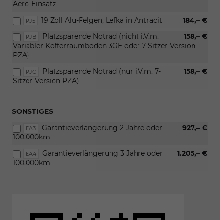
Aero-Einsatz
19 Zoll Alu-Felgen, Lefka in Antracit
184,– €
PJ5
Platzsparende Notrad (nicht i.V.m.
158,– €
PJB
Variabler Kofferraumboden 3GE oder 7-Sitzer-Version
PZA)
Platzsparende Notrad (nur i.V.m. 7-
158,– €
PJC
Sitzer-Version PZA)
SONSTIGES
Garantieverlängerung 2 Jahre oder
927,– €
EA3
100.000km
Garantieverlängerung 3 Jahre oder
1.205,– €
EA4
100.000km