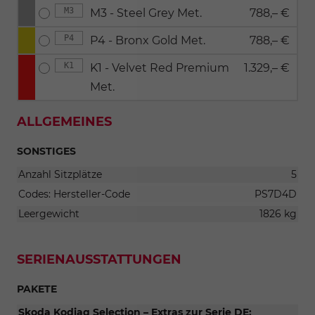
M3
M3 - Steel Grey Met.
788,– €
P4
P4 - Bronx Gold Met.
788,– €
K1
K1 - Velvet Red Premium
1.329,– €
Met.
ALLGEMEINES
SONSTIGES
Anzahl Sitzplätze
5
Codes: Hersteller-Code
PS7D4D
Leergewicht
1826 kg
SERIENAUSSTATTUNGEN
PAKETE
Skoda Kodiaq Selection – Extras zur Serie DE: