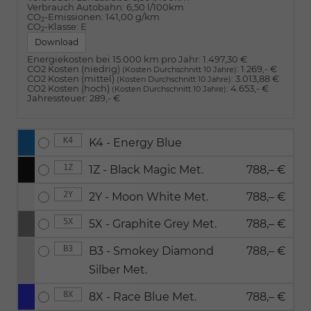
Verbrauch Autobahn:
6,50 l/100km
CO
-Emissionen:
141,00 g/km
2
CO
-Klasse:
E
2
Download
Energiekosten bei 15.000 km pro Jahr:
1.497,30 €
CO2 Kosten (niedrig)
:
1.269,- €
(Kosten Durchschnitt 10 Jahre)
CO2 Kosten (mittel)
:
3.013,88 €
(Kosten Durchschnitt 10 Jahre)
CO2 Kosten (hoch)
:
4.653,- €
(Kosten Durchschnitt 10 Jahre)
Jahressteuer:
289,- €
K4
K4 - Energy Blue
1Z
1Z - Black Magic Met.
788,– €
2Y
2Y - Moon White Met.
788,– €
5X
5X - Graphite Grey Met.
788,– €
B3
B3 - Smokey Diamond
788,– €
Silber Met.
8X
8X - Race Blue Met.
788,– €