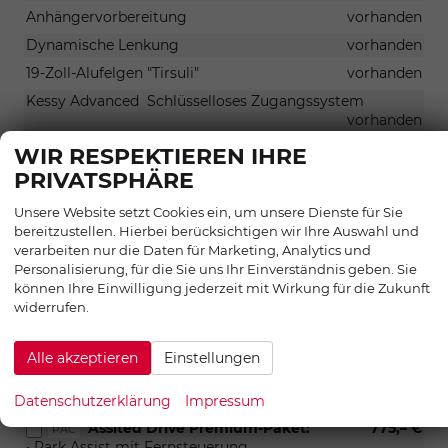
Anhängervorbereitung
vorhanden
Dynamische Lenkung
vorhanden
19-Zoll-Alufelgen "Tirsuli"
vorhanden
Kessy Advanced  Schlüsselloses Zugangssystem
vorhanden
Notrad
vorhanden
WIR RESPEKTIEREN IHRE
PRIVATSPHÄRE
Radmutternschlüssel und Wagenheber
vorhanden
Radschraubenkappe - anthrazit
vorhanden
Unsere Website setzt Cookies ein, um unsere Dienste für Sie
bereitzustellen. Hierbei berücksichtigen wir Ihre Auswahl und
DCC
vorhanden
verarbeiten nur die Daten für Marketing, Analytics und
Diebstahlsichere Radschrauben
vorhanden
Personalisierung, für die Sie uns Ihr Einverständnis geben. Sie
Stoßdämpfung Vorne und hinten
vorhanden
können Ihre Einwilligung jederzeit mit Wirkung für die Zukunft
widerrufen.
OPTIONALE EXTRAS
Alle akzeptieren
Einstellungen
PAKETE
Datenschutzerklärung
Impressum
Assited Drive Premium-Paket:
775,– €
PAC
• Park Assist mit Fernsteuerung