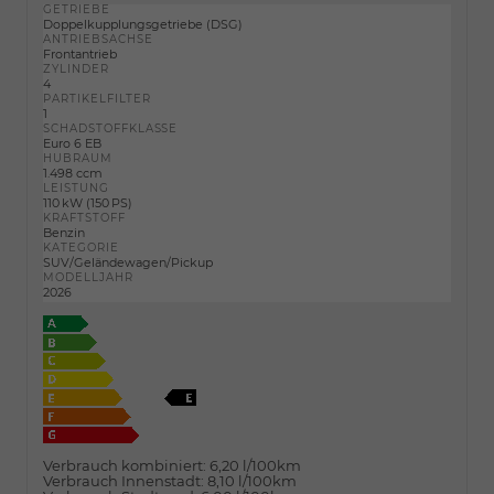
GETRIEBE
Doppelkupplungsgetriebe (DSG)
ANTRIEBSACHSE
Frontantrieb
ZYLINDER
4
PARTIKELFILTER
1
SCHADSTOFFKLASSE
Euro 6 EB
HUBRAUM
1.498 ccm
LEISTUNG
110 kW (150 PS)
KRAFTSTOFF
Benzin
KATEGORIE
SUV/Geländewagen/Pickup
MODELLJAHR
2026
Verbrauch kombiniert:
6,20 l/100km
Verbrauch Innenstadt:
8,10 l/100km