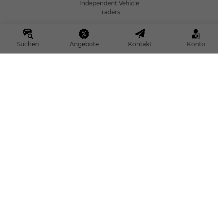
Independent Vehicle
Traders
Suchen
Angebote
Kontakt
Konto
Bundesverband freier Kfz-
Händler e.V.