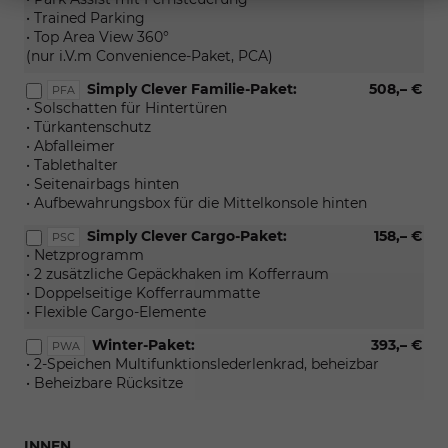
• Trained Parking
• Top Area View 360°
(nur i.V.m Convenience-Paket, PCA)
Simply Clever Familie-Paket:
508,– €
PFA
• Solschatten für Hintertüren
• Türkantenschutz
• Abfalleimer
• Tablethalter
• Seitenairbags hinten
• Aufbewahrungsbox für die Mittelkonsole hinten
Simply Clever Cargo-Paket:
158,– €
PSC
• Netzprogramm
• 2 zusätzliche Gepäckhaken im Kofferraum
• Doppelseitige Kofferraummatte
• Flexible Cargo-Elemente
Winter-Paket:
393,– €
PWA
• 2-Speichen Multifunktionslederlenkrad, beheizbar
• Beheizbare Rücksitze
INNEN