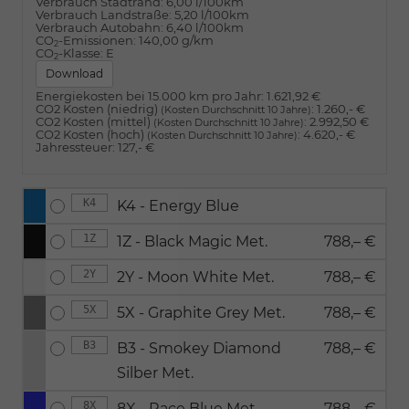
Verbrauch Stadtrand:
6,00 l/100km
Verbrauch Landstraße:
5,20 l/100km
Verbrauch Autobahn:
6,40 l/100km
CO
-Emissionen:
140,00 g/km
2
CO
-Klasse:
E
2
Download
Energiekosten bei 15.000 km pro Jahr:
1.621,92 €
CO2 Kosten (niedrig)
:
1.260,- €
(Kosten Durchschnitt 10 Jahre)
CO2 Kosten (mittel)
:
2.992,50 €
(Kosten Durchschnitt 10 Jahre)
CO2 Kosten (hoch)
:
4.620,- €
(Kosten Durchschnitt 10 Jahre)
Jahressteuer:
127,- €
K4
K4 - Energy Blue
1Z
1Z - Black Magic Met.
788,– €
2Y
2Y - Moon White Met.
788,– €
5X
5X - Graphite Grey Met.
788,– €
B3
B3 - Smokey Diamond
788,– €
Silber Met.
8X
8X - Race Blue Met.
788,– €