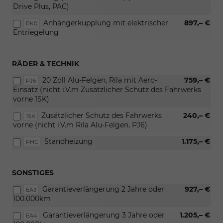
Drive Plus, PAC)
Anhängerkupplung mit elektrischer
897,– €
PK0
Entriegelung
RÄDER & TECHNIK
20 Zoll Alu-Felgen, Rila mit Aero-
759,– €
PJ6
Einsatz (nicht i.V.m Zusätzlicher Schutz des Fahrwerks
vorne 1SK)
Zusätzlicher Schutz des Fahrwerks
240,– €
1SK
vorne (nicht i.V.m Rila Alu-Felgen, PJ6)
Standheizung
1.175,– €
PHC
SONSTIGES
Garantieverlängerung 2 Jahre oder
927,– €
EA3
100.000km
Garantieverlängerung 3 Jahre oder
1.205,– €
EA4