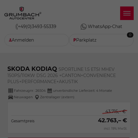
+49(0)3493-55339
WhatsApp-Chat
0
Anmelden
Parkplatz
SKODA KODIAQ
SPORTLINE 1.5 ETSI MHEV
150PS/110KW DSG 2026 +CANTON+CONVENIENCE
PLUS+PERFORMANCE+AKUSTIK
Fahrzeugnr.:
26504
unverbindliche Lieferzeit:
4 Monate
Neuwagen
Zentrallager (extern)
43.715,– €
42.763,– €
Gesamtpreis
incl. 19% MwSt.