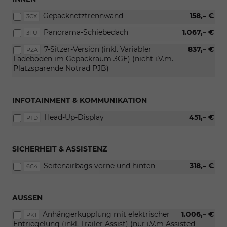
Gepäcknetztrennwand
158,– €
3CX
Panorama-Schiebedach
1.067,– €
3FU
7-Sitzer-Version (inkl. Variabler
837,– €
PZA
Ladeboden im Gepäckraum 3GE) (nicht i.V.m.
Platzsparende Notrad PJB)
INFOTAINMENT & KOMMUNIKATION
Head-Up-Display
451,– €
PTD
SICHERHEIT & ASSISTENZ
Seitenairbags vorne und hinten
318,– €
6C4
AUSSEN
Anhängerkupplung mit elektrischer
1.006,– €
PK1
Entriegelung (inkl. Trailer Assist) (nur i.V.m Assisted