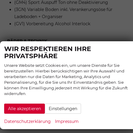
(GM4) Sport Auspuff Ton ohne Deaktivierung
(3GN) Variable Boden inkl. Verankerungsöse für
Ladeboden + Organiser
(GV1) Vorbereitung Alcohol Interlock
RÄDER & TECHNIK
WIR RESPEKTIEREN IHRE
Lautstärke externes Rollgeräusch der Reifen
1 dB
PRIVATSPHÄRE
Tragfähigkeitsindex
1
Unsere Website setzt Cookies ein, um unsere Dienste für Sie
bereitzustellen. Hierbei berücksichtigen wir Ihre Auswahl und
SONSTIGES
verarbeiten nur die Daten für Marketing, Analytics und
Personalisierung, für die Sie uns Ihr Einverständnis geben. Sie
Anhängelast (gebremst)
1600 kg
können Ihre Einwilligung jederzeit mit Wirkung für die Zukunft
widerrufen.
Anhängelast (ungebremst)
750 kg
Anzahl Sitzplätze
5
Alle akzeptieren
Einstellungen
Anzahl Vorbesitzer
1
Erstzulassung
01.03.2026
Datenschutzerklärung
Impressum
Kilometerstand
10