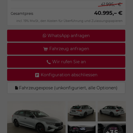
41.995,– €
40.995,– €
Gesamtpreis
incl. 19% MwSt., den Kosten für Überführung und Zulassungspapieren
WhatsApp anfragen
Fahrzeug anfragen
Wir rufen Sie an
Konfiguration abschliessen
Fahrzeugexpose (unkonfiguriert, alle Optionen)
+35