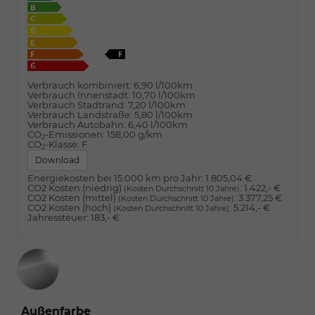
Verbrauch kombiniert:
6,90 l/100km
Verbrauch Innenstadt:
10,70 l/100km
Verbrauch Stadtrand:
7,20 l/100km
Verbrauch Landstraße:
5,80 l/100km
Verbrauch Autobahn:
6,40 l/100km
CO
-Emissionen:
158,00 g/km
2
CO
-Klasse:
F
2
Download
Energiekosten bei 15.000 km pro Jahr:
1.805,04 €
CO2 Kosten (niedrig)
:
1.422,- €
(Kosten Durchschnitt 10 Jahre)
CO2 Kosten (mittel)
:
3.377,25 €
(Kosten Durchschnitt 10 Jahre)
CO2 Kosten (hoch)
:
5.214,- €
(Kosten Durchschnitt 10 Jahre)
Jahressteuer:
183,- €
Außenfarbe