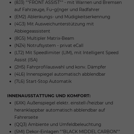
(8J3) ""FRONT ASSIST"" - mit Warnen und Bremsen
auf Fahrzeuge, Fu~g{nger und Radfahrer
(EM2) Ablenkungs- und Müdigkeitserkennung
(4G3) Mit Ausweichunterstützung mit
Abbiegeassistent
(8G5) Multipler Matrix-Beam
(NZ4) Notrufsystem - privat eCall
(LT2) Mit Speedlimiter (LIM), mit Intelligent Speed
Assist (ISA)
(2H5) Fahrprofilauswahl und konv. Dämpfer
(4L6) Innenspiegel automatisch abblendbar
(7L6) Start-Stop Automatik
INNENAUSSTATTUNG UND KOMFORT:
(6XK) Außenspiegel elektr. einstell-/heizbar und
heranklappbar automatisch abblendbar auf
Fahrerseite
(QQ3) Ambiente und Umfeldbeleuchtung
(5MI) Dekor-Einlagen ""BLACK MIDDEL CARBON""