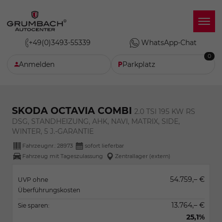
+49(0)3493-55339
WhatsApp-Chat
0
Anmelden
Parkplatz
SKODA OCTAVIA COMBI
2.0 TSI 195 KW RS
DSG, STANDHEIZUNG, AHK, NAVI, MATRIX, SIDE,
WINTER, 5 J.-GARANTIE
Fahrzeugnr.:
28973
sofort lieferbar
Fahrzeug mit Tageszulassung
Zentrallager (extern)
54.759,– €
UVP ohne
Überführungskosten
13.764,– €
Sie sparen:
25,1%