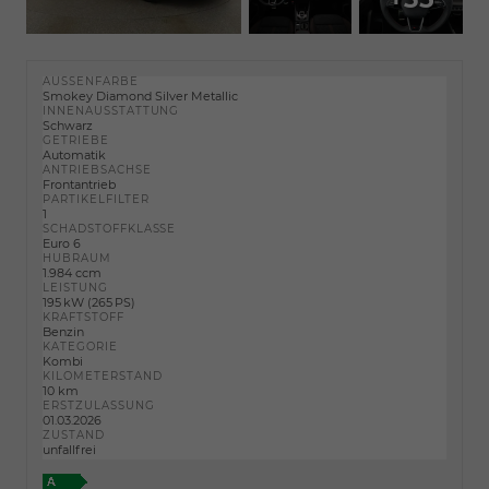
AUSSENFARBE
Smokey Diamond Silver Metallic
INNENAUSSTATTUNG
Schwarz
GETRIEBE
Automatik
ANTRIEBSACHSE
Frontantrieb
PARTIKELFILTER
1
SCHADSTOFFKLASSE
Euro 6
HUBRAUM
1.984 ccm
LEISTUNG
195 kW (265 PS)
KRAFTSTOFF
Benzin
KATEGORIE
Kombi
KILOMETERSTAND
10 km
ERSTZULASSUNG
01.03.2026
ZUSTAND
unfallfrei