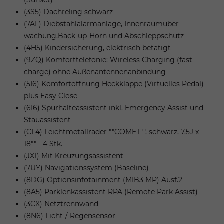
(3S5) Dachreling schwarz
(7AL) Diebstahlalarmanlage, Innenraumüber-
wachung,Back-up-Horn und Abschleppschutz
(4H5) Kindersicherung, elektrisch betätigt
(9ZQ) Komforttelefonie: Wireless Charging (fast
charge) ohne Außenantennenanbindung
(5I6) Komfortöffnung Heckklappe (Virtuelles Pedal)
plus Easy Close
(6I6) Spurhalteassistent inkl. Emergency Assist und
Stauassistent
(CF4) Leichtmetallräder ""COMET"", schwarz, 7,5J x
18"" - 4 Stk.
(JX1) Mit Kreuzungsassistent
(7UY) Navigationssystem (Baseline)
(8DG) Optionsinfotainment (MIB3 MP) Ausf.2
(8A5) Parklenkassistent RPA (Remote Park Assist)
(3CX) Netztrennwand
(8N6) Licht-/ Regensensor