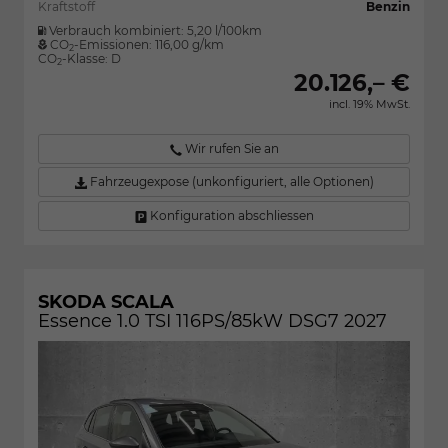
Kraftstoff
Benzin
Verbrauch kombiniert:
5,20 l/100km
CO
-Emissionen:
116,00 g/km
2
CO
-Klasse:
D
2
20.126,– €
incl. 19% MwSt.
Wir rufen Sie an
Fahrzeugexpose (unkonfiguriert, alle Optionen)
Konfiguration abschliessen
SKODA SCALA
Essence 1.0 TSI 116PS/85kW DSG7 2027