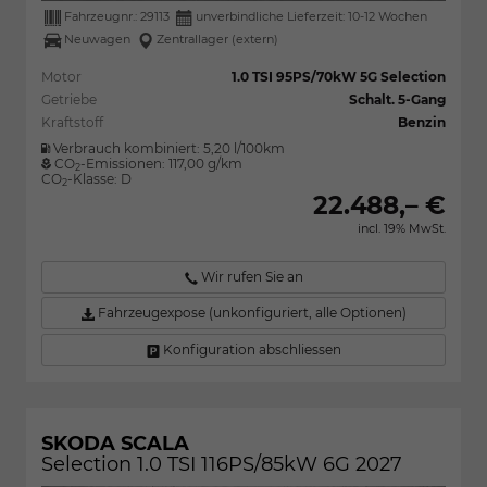
Fahrzeugnr.:
29113
unverbindliche Lieferzeit: 10-12 Wochen
Neuwagen
Zentrallager (extern)
Motor
1.0 TSI 95PS/70kW 5G Selection
Getriebe
Schalt. 5-Gang
Kraftstoff
Benzin
Verbrauch kombiniert:
5,20 l/100km
CO
-Emissionen:
117,00 g/km
2
CO
-Klasse:
D
2
22.488,– €
incl. 19% MwSt.
Wir rufen Sie an
Fahrzeugexpose (unkonfiguriert, alle Optionen)
Konfiguration abschliessen
SKODA SCALA
Selection 1.0 TSI 116PS/85kW 6G 2027