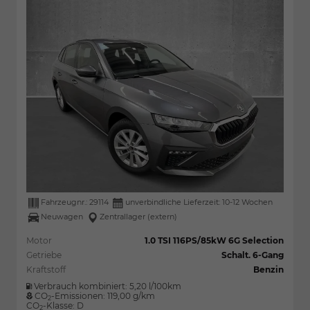
Fahrzeugnr.:
29114
unverbindliche Lieferzeit: 10-12 Wochen
Neuwagen
Zentrallager (extern)
Motor
1.0 TSI 116PS/85kW 6G Selection
Getriebe
Schalt. 6-Gang
Kraftstoff
Benzin
Verbrauch kombiniert:
5,20 l/100km
CO
-Emissionen:
119,00 g/km
2
CO
-Klasse:
D
2