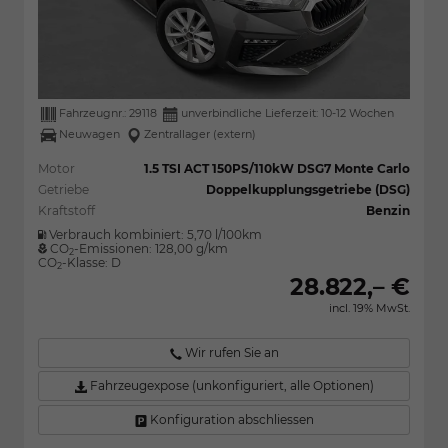
Fahrzeugnr.:
29118
unverbindliche Lieferzeit: 10-12 Wochen
Neuwagen
Zentrallager (extern)
Motor
1.5 TSI ACT 150PS/110kW DSG7 Monte Carlo
Getriebe
Doppelkupplungsgetriebe (DSG)
Kraftstoff
Benzin
Verbrauch kombiniert:
5,70 l/100km
CO
-Emissionen:
128,00 g/km
2
CO
-Klasse:
D
2
28.822,– €
incl. 19% MwSt.
Wir rufen Sie an
Fahrzeugexpose (unkonfiguriert, alle Optionen)
Konfiguration abschliessen