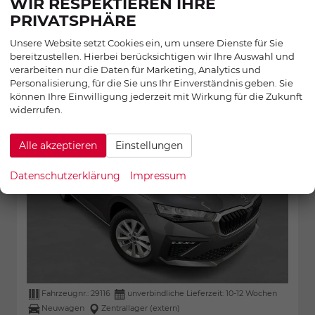
WIR RESPEKTIEREN IHRE
PRIVATSPHÄRE
Unsere Website setzt Cookies ein, um unsere Dienste für Sie
SKODA SCALA
bereitzustellen. Hierbei berücksichtigen wir Ihre Auswahl und
Selection 1.5 TSI ACT 150PS/110kW DSG7
verarbeiten nur die Daten für Marketing, Analytics und
2027
Personalisierung, für die Sie uns Ihr Einverständnis geben. Sie
können Ihre Einwilligung jederzeit mit Wirkung für die Zukunft
widerrufen.
Alle akzeptieren
Einstellungen
Datenschutzerklärung
Impressum
Fahrzeugnr.:
29116
unverbindliche Lieferzeit: 10-12 Wochen
Neuwagen
Zentrallager (extern)