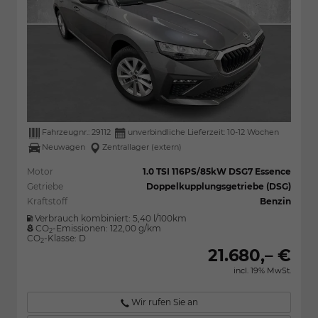
Fahrzeugnr.:
29112
unverbindliche Lieferzeit: 10-12 Wochen
Neuwagen
Zentrallager (extern)
Motor
1.0 TSI 116PS/85kW DSG7 Essence
Getriebe
Doppelkupplungsgetriebe (DSG)
Kraftstoff
Benzin
Verbrauch kombiniert:
5,40 l/100km
CO
-Emissionen:
122,00 g/km
2
CO
-Klasse:
D
2
21.680,– €
incl. 19% MwSt.
Wir rufen Sie an