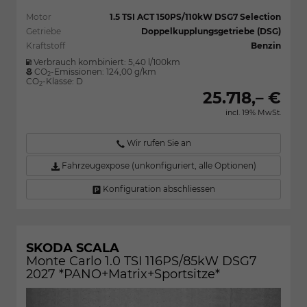
Motor
1.5 TSI ACT 150PS/110kW DSG7 Selection
Getriebe
Doppelkupplungsgetriebe (DSG)
Kraftstoff
Benzin
Verbrauch kombiniert:
5,40 l/100km
CO
-Emissionen:
124,00 g/km
2
CO
-Klasse:
D
2
25.718,– €
incl. 19% MwSt.
Wir rufen Sie an
Fahrzeugexpose (unkonfiguriert, alle Optionen)
Konfiguration abschliessen
SKODA SCALA
Monte Carlo 1.0 TSI 116PS/85kW DSG7
2027 *PANO+Matrix+Sportsitze*