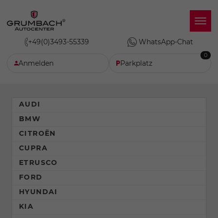
+49(0)3493-55339
WhatsApp-Chat
0
Anmelden
Parkplatz
AUDI
BMW
CITROËN
CUPRA
ETRUSCO
FORD
HYUNDAI
KIA