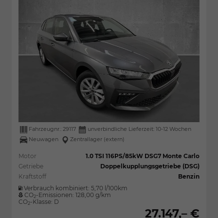
Fahrzeugnr.:
29117
unverbindliche Lieferzeit: 10-12 Wochen
Neuwagen
Zentrallager (extern)
Motor
1.0 TSI 116PS/85kW DSG7 Monte Carlo
Getriebe
Doppelkupplungsgetriebe (DSG)
Kraftstoff
Benzin
Verbrauch kombiniert:
5,70 l/100km
CO
-Emissionen:
128,00 g/km
2
CO
-Klasse:
D
2
27.147,– €