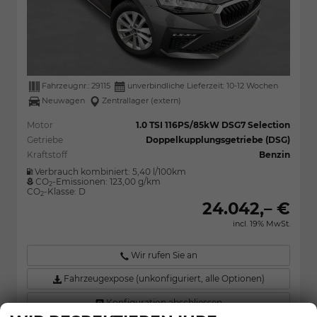
Fahrzeugnr.:
29115
unverbindliche Lieferzeit: 10-12 Wochen
Neuwagen
Zentrallager (extern)
Motor
1.0 TSI 116PS/85kW DSG7 Selection
Getriebe
Doppelkupplungsgetriebe (DSG)
Kraftstoff
Benzin
Verbrauch kombiniert:
5,40 l/100km
CO
-Emissionen:
123,00 g/km
2
CO
-Klasse:
D
2
24.042,– €
incl. 19% MwSt.
Wir rufen Sie an
Fahrzeugexpose (unkonfiguriert, alle Optionen)
Konfiguration abschliessen