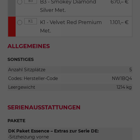
B3
B3 - Smokey Diamond
670,– €
Silver Met.
K1
K1 - Velvet Red Premium
1.101,– €
Met.
ALLGEMEINES
SONSTIGES
Anzahl Sitzplätze
5
Codes: Hersteller-Code
NW1BQ4
Leergewicht
1214 kg
SERIENAUSSTATTUNGEN
PAKETE
DK Paket Essence – Extras zur Serie DE:
•Sitzheizung vorne