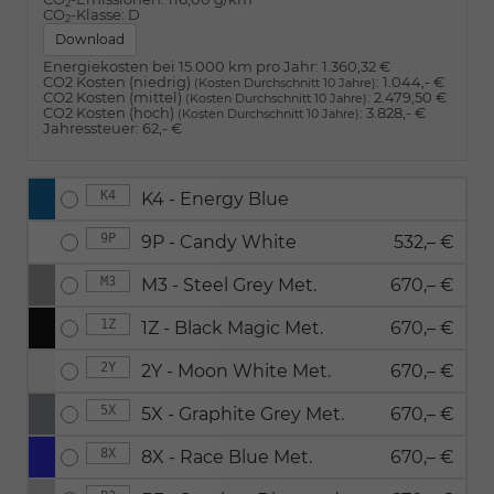
2
CO
-Klasse:
D
2
Download
Energiekosten bei 15.000 km pro Jahr:
1.360,32 €
CO2 Kosten (niedrig)
:
1.044,- €
(Kosten Durchschnitt 10 Jahre)
CO2 Kosten (mittel)
:
2.479,50 €
(Kosten Durchschnitt 10 Jahre)
CO2 Kosten (hoch)
:
3.828,- €
(Kosten Durchschnitt 10 Jahre)
Jahressteuer:
62,- €
K4
K4 - Energy Blue
9P
9P - Candy White
532,– €
M3
M3 - Steel Grey Met.
670,– €
1Z
1Z - Black Magic Met.
670,– €
2Y
2Y - Moon White Met.
670,– €
5X
5X - Graphite Grey Met.
670,– €
8X
8X - Race Blue Met.
670,– €