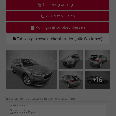
Fahrzeug anfragen
Wir rufen Sie an
Konfiguration abschliessen
Fahrzeugexpose (unkonfiguriert, alle Optionen)
+16
Beispielbilder, ggf. teilweise mit Sonderausstattung
GETRIEBE
Schalt. 5-Gang
ANTRIEBSACHSE