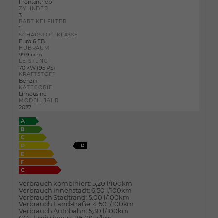
Frontantrieb
ZYLINDER
3
PARTIKELFILTER
1
SCHADSTOFFKLASSE
Euro 6 EB
HUBRAUM
999 ccm
LEISTUNG
70 kW (95 PS)
KRAFTSTOFF
Benzin
KATEGORIE
Limousine
MODELLJAHR
2027
Verbrauch kombiniert:
5,20 l/100km
Verbrauch Innenstadt:
6,50 l/100km
Verbrauch Stadtrand:
5,00 l/100km
Verbrauch Landstraße:
4,50 l/100km
Verbrauch Autobahn:
5,30 l/100km
CO
-Emissionen:
116,00 g/km