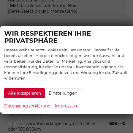
•
K
abelloses Smartlink
•
M
ittelarmlehne mit Jumbo-Box
(Serie Selection und Monte Carlo)
AUSSEN
WIR RESPEKTIEREN IHRE
PRIVATSPHÄRE
Anhängerkupplung mit elektrischer
831,– €
1M6
Entriegelung
Unsere Website setzt Cookies ein, um unsere Dienste für Sie
bereitzustellen. Hierbei berücksichtigen wir Ihre Auswahl und
verarbeiten nur die Daten für Marketing, Analytics und
RÄDER & TECHNIK
Personalisierung, für die Sie uns Ihr Einverständnis geben. Sie
können Ihre Einwilligung jederzeit mit Wirkung für die Zukunft
Notrad (Enthält: Stahl-Reserverad inkl.
171,– €
PJA
widerrufen.
Wagenheber und Radschlüssel)
Alle akzeptieren
Einstellungen
SONSTIGES
Datenschutzerklärung
Impressum
Garantieverlängerung bis 2 Jahre
446,– €
EA3
oder 100.000km
Garantieverlängerung bis 3 Jahre
606,– €
EA4
oder 100.000km