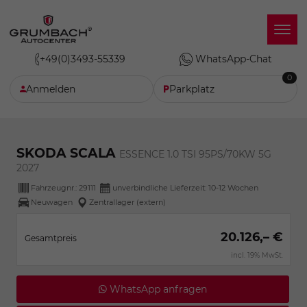
+49(0)3493-55339
WhatsApp-Chat
0
Anmelden
Parkplatz
SKODA SCALA
ESSENCE 1.0 TSI 95PS/70KW 5G
2027
Fahrzeugnr.:
29111
unverbindliche Lieferzeit: 10-12 Wochen
Neuwagen
Zentrallager (extern)
20.126,– €
Gesamtpreis
incl. 19% MwSt.
WhatsApp anfragen