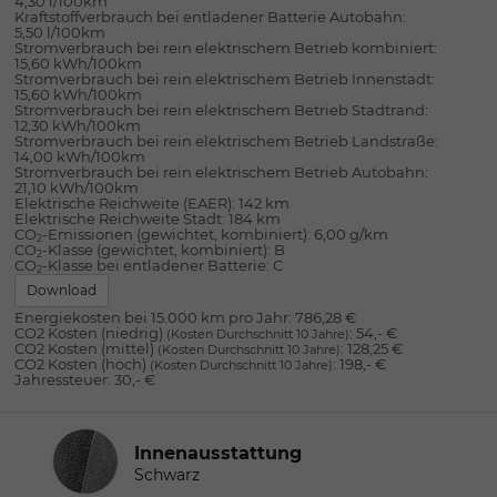
4,30 l/100km
Kraftstoffverbrauch bei entladener Batterie Autobahn:
5,50 l/100km
Stromverbrauch bei rein elektrischem Betrieb kombiniert:
15,60 kWh/100km
Stromverbrauch bei rein elektrischem Betrieb Innenstadt:
15,60 kWh/100km
Stromverbrauch bei rein elektrischem Betrieb Stadtrand:
12,30 kWh/100km
Stromverbrauch bei rein elektrischem Betrieb Landstraße:
14,00 kWh/100km
Stromverbrauch bei rein elektrischem Betrieb Autobahn:
21,10 kWh/100km
Elektrische Reichweite (EAER):
142 km
Elektrische Reichweite Stadt:
184 km
CO
-Emissionen (gewichtet, kombiniert):
6,00 g/km
2
CO
-Klasse (gewichtet, kombiniert):
B
2
CO
-Klasse bei entladener Batterie:
C
2
Download
Energiekosten bei 15.000 km pro Jahr:
786,28 €
CO2 Kosten (niedrig)
:
54,- €
(Kosten Durchschnitt 10 Jahre)
CO2 Kosten (mittel)
:
128,25 €
(Kosten Durchschnitt 10 Jahre)
CO2 Kosten (hoch)
:
198,- €
(Kosten Durchschnitt 10 Jahre)
Jahressteuer:
30,- €
Innenausstattung
Innenausstattung
Schwarz