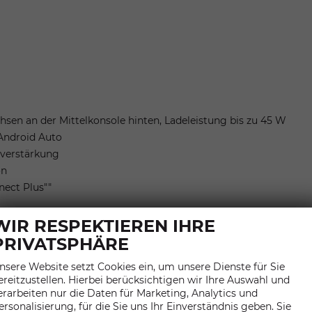
sen an der Mittelkonsole hinten, Ladeleistung bis zu 45 W
Android Auto
hverstärkung
on
nect Plus""
WIR RESPEKTIEREN IHRE
gkeitsabhängig geregelt
PRIVATSPHÄRE
nsere Website setzt Cookies ein, um unsere Dienste für Sie
ereitzustellen. Hierbei berücksichtigen wir Ihre Auswahl und
erarbeiten nur die Daten für Marketing, Analytics und
änger- und Radfahrererkennung
ersonalisierung, für die Sie uns Ihr Einverständnis geben. Sie