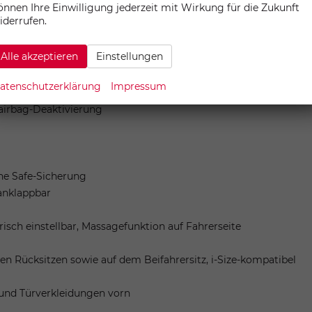
önnen Ihre Einwilligung jederzeit mit Wirkung für die Zukunft
iderrufen.
Alle akzeptieren
Einstellungen
atenschutzerklärung
Impressum
ktion
rairbag-Deaktivierung
hne Safe-Sicherung
ranklappbar
risch einstellbar, Massagefunktion auf Fahrerseite
ren Rücksitzen sowie auf dem Beifahrersitz, i-Size-kompatibel
 und Türverkleidungen vorn