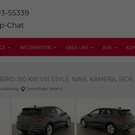
93-55339
p-Chat
CE
INFORMATION
ÜBER UNS
B2B
KO
HYBRID 150 KW VIII STYLE, NAVI, KAMERA, SID
szulassung
Zentrallager (extern)