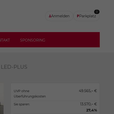
0
Anmelden
Parkplatz
NTAKT
SPONSORING
E, LED-PLUS
49.565,– €
UVP ohne
Überführungskosten
13.570,– €
Sie sparen:
27,4%