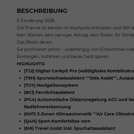
BESCHREIBUNG
E-Förderung 2026
Die Prämie ist bereits im Kaufpreis enthalten und fällt
Kein Warten, kein nerviger Antrag, kein Risiko. Ihr Vorteil
Das Beste daran:
Sie profitieren sofort - unabhängig von Einkommen ode
Einsteigen, losfahren und bares Geld sparen.
HIGHLIGHTS:
(7J2) Digital Cockpit Pro (volldigitales Kombiinst
(79H) Spurwechselassistent ""Side Assist"", Aus
(7UY) Navigationssystem
(8G1) Fernlichtassistent
(PG4) Automatische Distanzregelung ACC und Not
Radfahrererkennung
(KH7) 3-Zonen Klimaautomatik ""Air Care Climatro
(Q4H) Sport-Komfortsitze vorn
(6I6) Travel Assist inkl. Spurhalteassistent