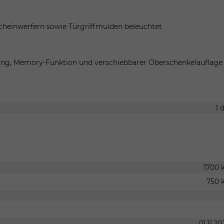
cheinwerfern sowie Türgriffmulden beleuchtet
ellung, Memory-Funktion und verschiebbarer Oberschenkelauflage
1 
1700 
750 
01.11.20