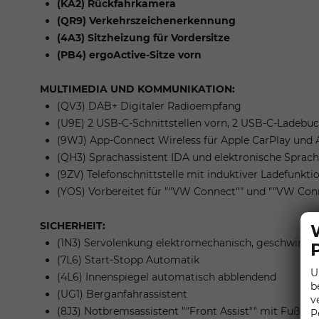
(KA2) Rückfahrkamera
(QR9) Verkehrszeichenerkennung
(4A3) Sitzheizung für Vordersitze
(PB4) ergoActive-Sitze vorn
MULTIMEDIA UND KOMMUNIKATION:
(QV3) DAB+ Digitaler Radioempfang
(U9E) 2 USB-C-Schnittstellen vorn, 2 USB-C-Ladebuch
(9WJ) App-Connect Wireless für Apple CarPlay und 
(QH3) Sprachassistent IDA und elektronische Sprac
(9ZV) Telefonschnittstelle mit induktiver Ladefunkti
(YOS) Vorbereitet für ""VW Connect"" und ""VW Con
SICHERHEIT:
(1N3) Servolenkung elektromechanisch, geschwindi
(7L6) Start-Stopp Automatik
U
(4L6) Innenspiegel automatisch abblendend
b
(UG1) Berganfahrassistent
v
(8J3) Notbremsassistent ""Front Assist"" mit Fußg
P