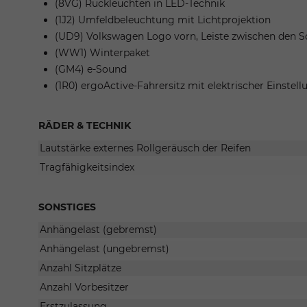
(8VG) Rückleuchten in LED-Technik
(1J2) Umfeldbeleuchtung mit Lichtprojektion
(UD9) Volkswagen Logo vorn, Leiste zwischen den S
(WW1) Winterpaket
(GM4) e-Sound
(1R0) ergoActive-Fahrersitz mit elektrischer Einst
RÄDER & TECHNIK
Lautstärke externes Rollgeräusch der Reifen
Tragfähigkeitsindex
SONSTIGES
Anhängelast (gebremst)
Anhängelast (ungebremst)
Anzahl Sitzplätze
Anzahl Vorbesitzer
Erstzulassung