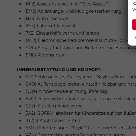
k
(PF2) Assistenzpaket inkl. ""Side Assist""
w
(EM2) Ablenkungs- und Müdigkeitserkennung
(NZ4) Notruf Service
(2H5) Fahrprofilauswahl
(7X2) Einparkhilfe vorne und hinten
D
(UH2) Elektronische Parkbremse inkl. Auto-Hold-Fun
(4UF) Airbag für Fahrer und Beifahrer, mit Beifahre
(8N6) Regensensor
INNENAUSSTATTUNG UND KOMFORT:
(4I7) Schlüsselloses Startsystem ""Keyless Start"" o
(6XQ) Außenspiegel elektr. einstell-/ heizbar und he
(QQ9) Ambientebeleuchtung 30-farbig
(8I2) Lendenwirbelstützen vorn, auf Fahrerseite elekt
(6E3) Mittelarmlehne vorne
(3A2) ISOFIX-Halteösen für Kindersitze auf den äuße
(3T2) 3 Kopfstützen hinten
(5MJ) Dekoreinlagen ""Style"" für Instrumententafel
(4ZN) Chromleiste an den Seitenfenstern unten