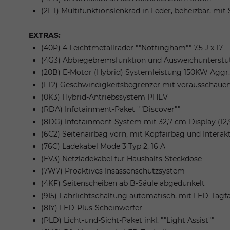
(2FT) Multifunktionslenkrad in Leder, beheizbar, mit
EXTRAS:
(40P) 4 Leichtmetallräder ""Nottingham"" 7,5 J x 17
(4G3) Abbiegebremsfunktion und Ausweichunterstü
(20B) E-Motor (Hybrid) Systemleistung 150KW Aggr.
(LT2) Geschwindigkeitsbegrenzer mit vorausschaue
(0K3) Hybrid-Antriebssystem PHEV
(RDA) Infotainment-Paket ""Discover""
(8DG) Infotainment-System mit 32,7-cm-Display (12,9
(6C2) Seitenairbag vorn, mit Kopfairbag und Interak
(76C) Ladekabel Mode 3 Typ 2, 16 A
(EV3) Netzladekabel für Haushalts-Steckdose
(7W7) Proaktives Insassenschutzsystem
(4KF) Seitenscheiben ab B-Säule abgedunkelt
(9I5) Fahrlichtschaltung automatisch, mit LED-Tagf
(8IY) LED-Plus-Scheinwerfer
(PLD) Licht-und-Sicht-Paket inkl. ""Light Assist""