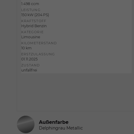
1.498 ccm
LEISTUNG
150 kW (204 PS)
KRAFTSTOFF
Hybrid Benzin
KATEGORIE
Limousine
KILOMETERSTAND
10 km
ERSTZULASSUNG
01.11.2025
ZUSTAND
unfallfrei
Außenfarbe
Delphingrau Metallic