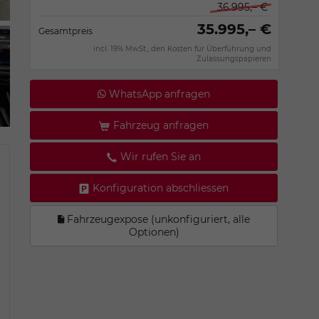
36.995,– €
35.995,– €
Gesamtpreis
incl. 19% MwSt., den Kosten für Überführung und
Zulassungspapieren
WhatsApp anfragen
Fahrzeug anfragen
Wir rufen Sie an
Konfiguration abschliessen
Fahrzeugexpose (unkonfiguriert, alle
Optionen)