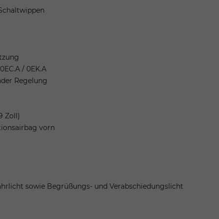
 Schaltwippen
tzung
0EC.A / 0EK.A
nder Regelung
 Zoll)
tionsairbag vorn
ahrlicht sowie Begrüßungs- und Verabschiedungslicht