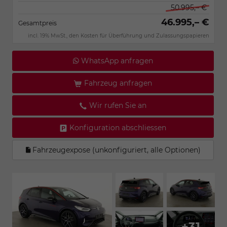
50.995,– €
46.995,– €
Gesamtpreis
incl. 19% MwSt., den Kosten für Überführung und Zulassungspapieren
WhatsApp anfragen
Fahrzeug anfragen
Wir rufen Sie an
Konfiguration abschliessen
Fahrzeugexpose (unkonfiguriert, alle Optionen)
+31