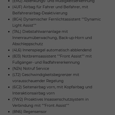
(EM2) Ablenkungs- und Müdigkeitserkennung
(4UF) Airbag für Fahrer und Beifahrer, mit
Beifahrerairbag-Deaktivierung
(8G4) Dynamischer Fernlichtassistent ""Dynamic
Light Assist""
(7AL) Diebstahlwarnanlage mit
Innenraumüberwachung, Back-up-Horn und
Abschleppschutz
(4L6) Innenspiegel automatisch abblendend
(8J3) Notbremsassistent ""Front Assist"" mit
Fußgänger- und Radfahrererkennung
(NZ4) Notruf Service
(LT2) Geschwindigkeitsbegrenzer mit
vorausschauender Regelung
(6C2) Seitenairbag vorn, mit Kopfairbag und
Interaktionsairbag vorn
(7W2) Proaktives Insassenschutzsystem in
Verbindung mit ""Front Assist""
(8N6) Regensensor