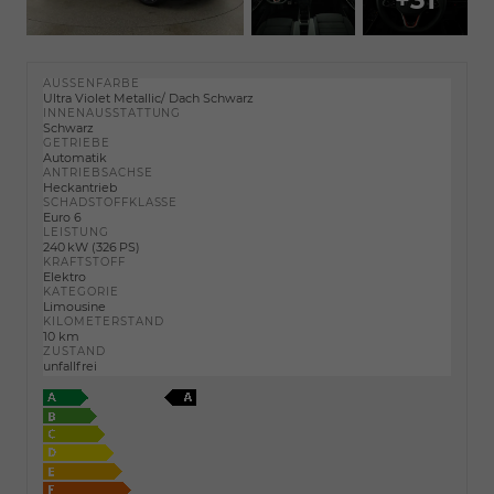
AUSSENFARBE
Ultra Violet Metallic/ Dach Schwarz
INNENAUSSTATTUNG
Schwarz
GETRIEBE
Automatik
ANTRIEBSACHSE
Heckantrieb
SCHADSTOFFKLASSE
Euro 6
LEISTUNG
240 kW (326 PS)
KRAFTSTOFF
Elektro
KATEGORIE
Limousine
KILOMETERSTAND
10 km
ZUSTAND
unfallfrei