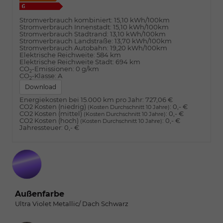
Stromverbrauch kombiniert:
15,10 kWh/100km
Stromverbrauch Innenstadt:
15,10 kWh/100km
Stromverbrauch Stadtrand:
13,10 kWh/100km
Stromverbrauch Landstraße:
13,70 kWh/100km
Stromverbrauch Autobahn:
19,20 kWh/100km
Elektrische Reichweite:
584 km
Elektrische Reichweite Stadt:
694 km
CO
-Emissionen:
0 g/km
2
CO
-Klasse:
A
2
Download
Energiekosten bei 15.000 km pro Jahr:
727,06 €
CO2 Kosten (niedrig)
:
0,- €
(Kosten Durchschnitt 10 Jahre)
CO2 Kosten (mittel)
:
0,- €
(Kosten Durchschnitt 10 Jahre)
CO2 Kosten (hoch)
:
0,- €
(Kosten Durchschnitt 10 Jahre)
Jahressteuer:
0,- €
Außenfarbe
Ultra Violet Metallic/ Dach Schwarz