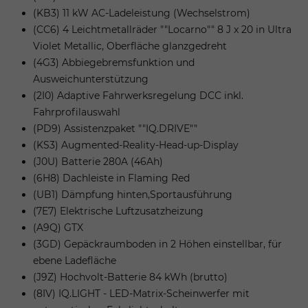
(KB3) 11 kW AC-Ladeleistung (Wechselstrom)
(CC6) 4 Leichtmetallräder ""Locarno"" 8 J x 20 in Ultra
Violet Metallic, Oberfläche glanzgedreht
(4G3) Abbiegebremsfunktion und
Ausweichunterstützung
(2I0) Adaptive Fahrwerksregelung DCC inkl.
Fahrprofilauswahl
(PD9) Assistenzpaket ""IQ.DRIVE""
(KS3) Augmented-Reality-Head-up-Display
(J0U) Batterie 280A (46Ah)
(6H8) Dachleiste in Flaming Red
(UB1) Dämpfung hinten,Sportausführung
(7E7) Elektrische Luftzusatzheizung
(A9Q) GTX
(3GD) Gepäckraumboden in 2 Höhen einstellbar, für
ebene Ladefläche
(J9Z) Hochvolt-Batterie 84 kWh (brutto)
(8IV) IQ.LIGHT - LED-Matrix-Scheinwerfer mit