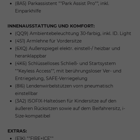
(8A5) Parkassistent ""Park Assist Pro"", inkl.
Einparkhilfe
INNENAUSSTATTUNG UND KOMFORT:
(QQ9) Ambientebeleuchtung 30-farbig, inkl. ID. Light
(4S1) Armlehne für Vordersitze
(6XQ) Außenspiegel elektr. einstell-/ heizbar und
heranklappbar
(4K6) Schlüsselloses Schließ- und Startsystem
""Keyless Access"", mit berührungsloser Ver- und
Entriegelung, SAFE-Verriegelung
(8I6) Lendenwirbelstützen vorn pneumatisch
einstellbar
(3A2) ISOFIX-Halteösen für Kindersitze auf den
äußeren Rücksitzen sowie auf dem Beifahrersitz, i-
Size-kompatibel
EXTRAS:
(E1K) ""FIRE+ICE""