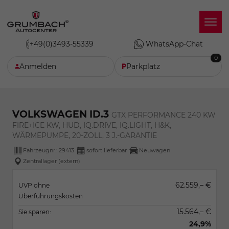
+49(0)3493-55339
WhatsApp-Chat
0
Anmelden
Parkplatz
VOLKSWAGEN ID.3
GTX PERFORMANCE 240 KW
FIRE+ICE KW, HUD, IQ.DRIVE, IQ.LIGHT, H&K,
WÄRMEPUMPE, 20-ZOLL, 3 J.-GARANTIE
Fahrzeugnr.:
29413
sofort lieferbar
Neuwagen
Zentrallager (extern)
62.559,– €
UVP ohne
Überführungskosten
15.564,– €
Sie sparen:
24,9%