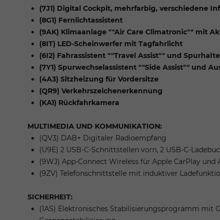
(7J1) Digital Cockpit, mehrfarbig, verschiedene In
(8G1) Fernlichtassistent
(9AK) Klimaanlage ""Air Care Climatronic"" mit 
(8IT) LED-Scheinwerfer mit Tagfahrlicht
(6I2) Fahrassistent ""Travel Assist"" und Spurhalte
(7Y1) Spurwechselassistent ""Side Assist"" und Au
(4A3) Sitzheizung für Vordersitze
(QR9) Verkehrszeichenerkennung
(KA1) Rückfahrkamera
MULTIMEDIA UND KOMMUNIKATION:
(QV3) DAB+ Digitaler Radioempfang
(U9E) 2 USB-C-Schnittstellen vorn, 2 USB-C-Ladebuch
(9WJ) App-Connect Wireless für Apple CarPlay und 
(9ZV) Telefonschnittstelle mit induktiver Ladefunkti
SICHERHEIT:
(1AS) Elektronisches Stabilisierungsprogramm mit