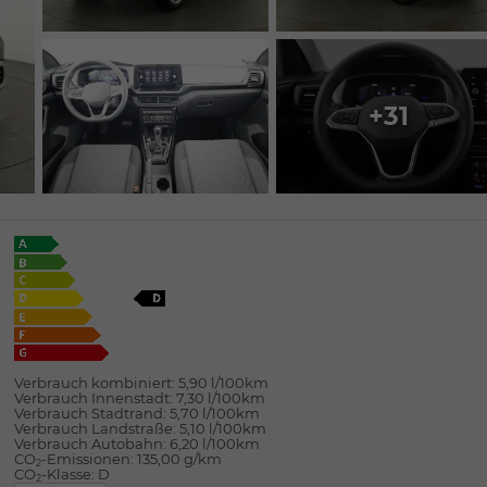
+31
Verbrauch kombiniert:
5,90 l/100km
Verbrauch Innenstadt:
7,30 l/100km
Verbrauch Stadtrand:
5,70 l/100km
Verbrauch Landstraße:
5,10 l/100km
Verbrauch Autobahn:
6,20 l/100km
CO
-Emissionen:
135,00 g/km
2
CO
-Klasse:
D
2