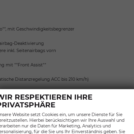
o"", mit Geschwindigkeitsbegrenzer
rairbag-Deaktivierung
e inkl. Seitenairbags vorn
g mit ""Front Assist""
matische Distanzregelung ACC bis 210 km/h)
WIR RESPEKTIEREN IHRE
PRIVATSPHÄRE
nsere Website setzt Cookies ein, um unsere Dienste für Sie
ereitzustellen. Hierbei berücksichtigen wir Ihre Auswahl und
ren Rücksitzen sowie auf dem Beifahrersitz, i-Size-kompatibel
erarbeiten nur die Daten für Marketing, Analytics und
ersonalisierung, für die Sie uns Ihr Einverständnis geben. Sie