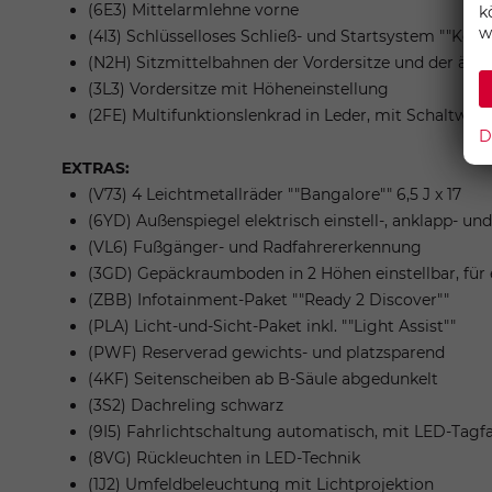
(6E3) Mittelarmlehne vorne
k
w
(4I3) Schlüsselloses Schließ- und Startsystem ""Key
(N2H) Sitzmittelbahnen der Vordersitze und der äußer
(3L3) Vordersitze mit Höheneinstellung
(2FE) Multifunktionslenkrad in Leder, mit Schaltwip
D
EXTRAS:
(V73) 4 Leichtmetallräder ""Bangalore"" 6,5 J x 17
(6YD) Außenspiegel elektrisch einstell-, anklapp- u
(VL6) Fußgänger- und Radfahrererkennung
(3GD) Gepäckraumboden in 2 Höhen einstellbar, für
(ZBB) Infotainment-Paket ""Ready 2 Discover""
(PLA) Licht-und-Sicht-Paket inkl. ""Light Assist""
(PWF) Reserverad gewichts- und platzsparend
(4KF) Seitenscheiben ab B-Säule abgedunkelt
(3S2) Dachreling schwarz
(9I5) Fahrlichtschaltung automatisch, mit LED-Tag
(8VG) Rückleuchten in LED-Technik
(1J2) Umfeldbeleuchtung mit Lichtprojektion