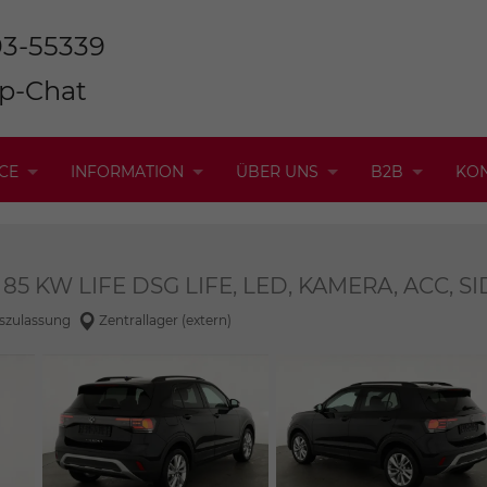
93-55339
p-Chat
CE
INFORMATION
ÜBER UNS
B2B
KO
SI 85 KW LIFE DSG LIFE, LED, KAMERA, ACC, S
szulassung
Zentrallager (extern)