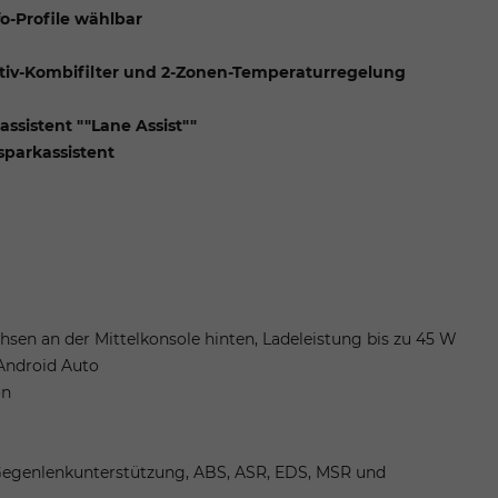
fo-Profile wählbar
Aktiv-Kombifilter und 2-Zonen-Temperaturregelung
assistent ""Lane Assist""
sparkassistent
sen an der Mittelkonsole hinten, Ladeleistung bis zu 45 W
Android Auto
on
 Gegenlenkunterstützung, ABS, ASR, EDS, MSR und