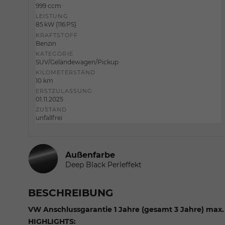
999 ccm
LEISTUNG
85 kW (116 PS)
KRAFTSTOFF
Benzin
KATEGORIE
SUV/Geländewagen/Pickup
KILOMETERSTAND
10 km
ERSTZULASSUNG
01.11.2025
ZUSTAND
unfallfrei
Außenfarbe
Deep Black Perleffekt
BESCHREIBUNG
VW Anschlussgarantie 1 Jahre (gesamt 3 Jahre) max
HIGHLIGHTS: