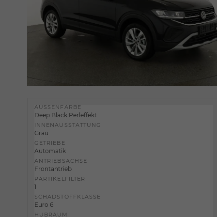
AUSSENFARBE
Deep Black Perleffekt
INNENAUSSTATTUNG
Grau
GETRIEBE
Automatik
ANTRIEBSACHSE
Frontantrieb
PARTIKELFILTER
1
SCHADSTOFFKLASSE
Euro 6
HUBRAUM