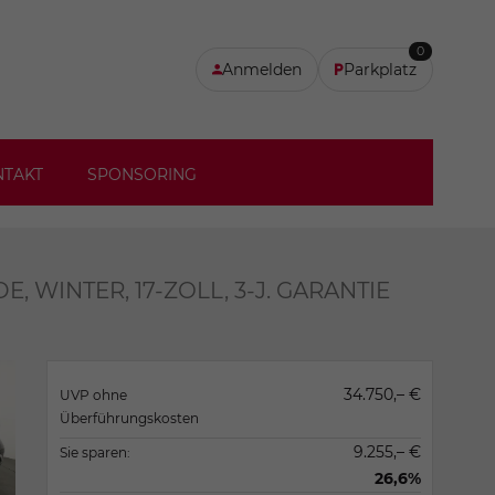
0
Anmelden
Parkplatz
NTAKT
SPONSORING
IDE, WINTER, 17-ZOLL, 3-J. GARANTIE
34.750,– €
UVP ohne
Überführungskosten
9.255,– €
Sie sparen:
26,6%