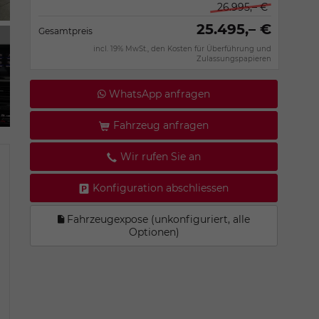
26.995,– €
25.495,– €
Gesamtpreis
incl. 19% MwSt., den Kosten für Überführung und
Zulassungspapieren
WhatsApp anfragen
Fahrzeug anfragen
Wir rufen Sie an
Konfiguration abschliessen
Fahrzeugexpose (unkonfiguriert, alle
Optionen)