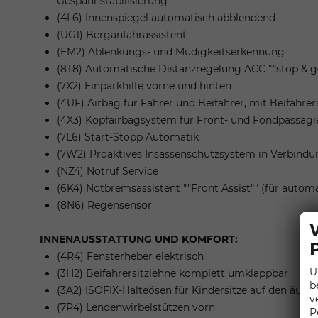
Gespannstabilisierung
(4L6) Innenspiegel automatisch abblendend
(UG1) Berganfahrassistent
(EM2) Ablenkungs- und Müdigkeitserkennung
(8T8) Automatische Distanzregelung ACC ""stop & g
(7X2) Einparkhilfe vorne und hinten
(4UF) Airbag für Fahrer und Beifahrer, mit Beifahre
(4X3) Kopfairbagsystem für Front- und Fondpassagier
(7L6) Start-Stopp Automatik
(7W2) Proaktives Insassenschutzsystem in Verbindun
(NZ4) Notruf Service
(6K4) Notbremsassistent ""Front Assist"" (für auto
(8N6) Regensensor
INNENAUSSTATTUNG UND KOMFORT:
(4R4) Fensterheber elektrisch
U
(3H2) Beifahrersitzlehne komplett umklappbar
b
(3A2) ISOFIX-Halteösen für Kindersitze auf den äuße
v
(7P4) Lendenwirbelstützen vorn
P