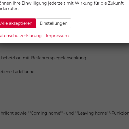
önnen Ihre Einwilligung jederzeit mit Wirkung für die Zukunft
iderrufen.
less Access"" ohne SAFE-Verriegelung
en Rücksitzplätze in Stoff ""Life""
Alle akzeptieren
Einstellungen
pen
atenschutzerklärung
Impressum
nd beheizbar, mit Beifahrerspiegelabsenkung
 ebene Ladefläche
fahrlicht sowie ""Coming home""- und ""Leaving home""-Funktio