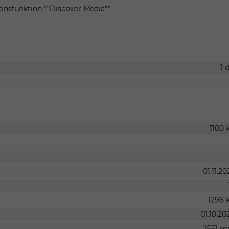
ionsfunktion ""Discover Media""
1 
1100 
01.11.20
1296 
01.10.20
2551 