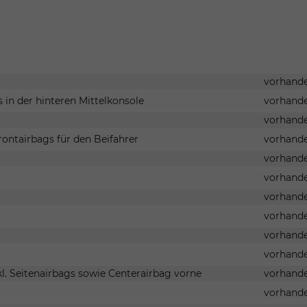
vorhand
in der hinteren Mittelkonsole
vorhand
vorhand
rontairbags für den Beifahrer
vorhand
vorhand
vorhand
vorhand
vorhand
vorhand
vorhand
l. Seitenairbags sowie Centerairbag vorne
vorhand
vorhand