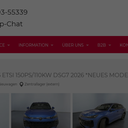
93-55339
p-Chat
CE
INFORMATION
ÜBER UNS
B2B
KO
.5 ETSI 150PS/110KW DSG7 2026 *NEUES MOD
Neuwagen
Zentrallager (extern)