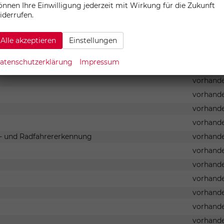
önnen Ihre Einwilligung jederzeit mit Wirkung für die Zukunft
vorhand
iderrufen.
Alle akzeptieren
Einstellungen
vorhand
atenschutzerklärung
Impressum
ning System
vorhand
vorhand
vorhand
vorhand
vorhand
r- und Radfahrererkennung
vorhand
vorhand
vorhand
vorhand
vorhand
vorhand
vorhand