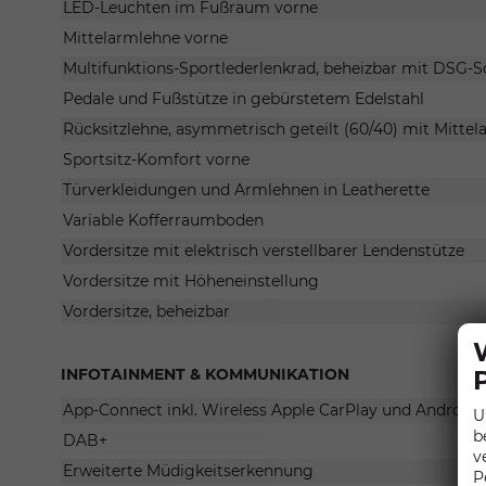
LED-Leuchten im Fußraum vorne
Mittelarmlehne vorne
Multifunktions-Sportlederlenkrad, beheizbar mit DSG-S
Pedale und Fußstütze in gebürstetem Edelstahl
Rücksitzlehne, asymmetrisch geteilt (60/40) mit Mitte
Sportsitz-Komfort vorne
Türverkleidungen und Armlehnen in Leatherette
Variable Kofferraumboden
Vordersitze mit elektrisch verstellbarer Lendenstütze
Vordersitze mit Höheneinstellung
Vordersitze, beheizbar
INFOTAINMENT & KOMMUNIKATION
App-Connect inkl. Wireless Apple CarPlay und Android 
U
b
DAB+
v
Erweiterte Müdigkeitserkennung
P