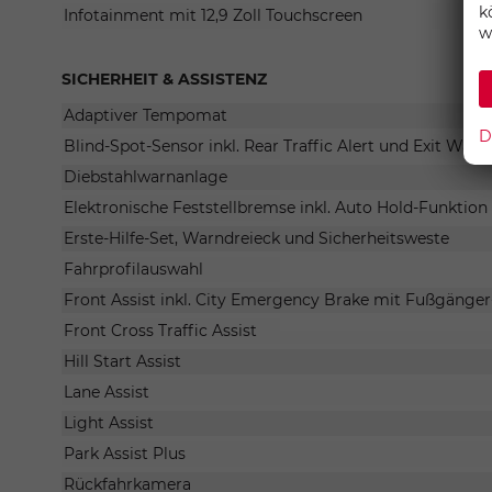
k
Infotainment mit 12,9 Zoll Touchscreen
w
SICHERHEIT & ASSISTENZ
Adaptiver Tempomat
D
Blind-Spot-Sensor inkl. Rear Traffic Alert und Exit War
Diebstahlwarnanlage
Elektronische Feststellbremse inkl. Auto Hold-Funktion
Erste-Hilfe-Set, Warndreieck und Sicherheitsweste
Fahrprofilauswahl
Front Assist inkl. City Emergency Brake mit Fußgänge
Front Cross Traffic Assist
Hill Start Assist
Lane Assist
Light Assist
Park Assist Plus
Rückfahrkamera