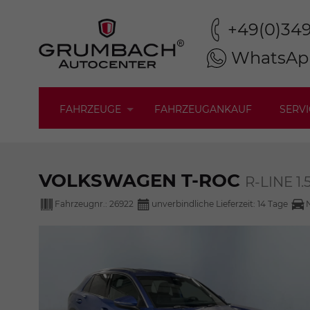
+49(0)34
WhatsAp
FAHRZEUGE
FAHRZEUGANKAUF
SERVI
VOLKSWAGEN T-ROC
R-LINE 1
Fahrzeugnr.:
26922
unverbindliche Lieferzeit:
14 Tage