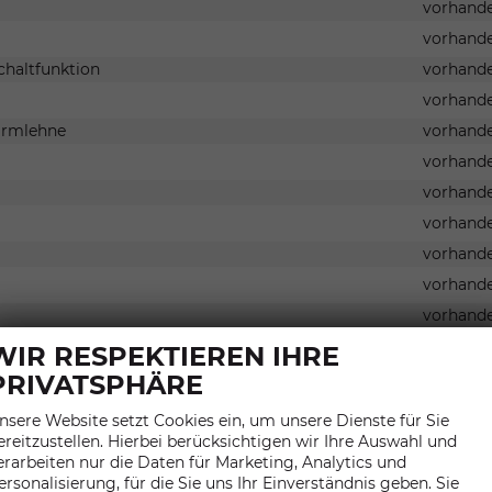
vorhand
vorhand
chaltfunktion
vorhand
vorhand
larmlehne
vorhand
vorhand
vorhand
vorhand
vorhand
vorhand
vorhand
WIR RESPEKTIEREN IHRE
PRIVATSPHÄRE
Auto
vorhand
nsere Website setzt Cookies ein, um unsere Dienste für Sie
ereitzustellen. Hierbei berücksichtigen wir Ihre Auswahl und
vorhand
erarbeiten nur die Daten für Marketing, Analytics und
vorhand
ersonalisierung, für die Sie uns Ihr Einverständnis geben. Sie