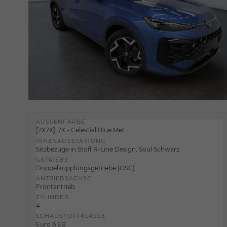
AUSSENFARBE
7X7X
7X - Celestial Blue Met.
INNENAUSSTATTUNG
Sitzbezüge in Stoff R-Line Design, Soul Schwarz
GETRIEBE
Doppelkupplungsgetriebe (DSG)
ANTRIEBSACHSE
Frontantrieb
ZYLINDER
4
SCHADSTOFFKLASSE
Euro 6 EB