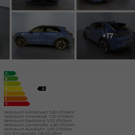
+17
Verbrauch kombiniert:
5,60 l/100km
Verbrauch Innenstadt:
7,20 l/100km
Verbrauch Stadtrand:
5,30 l/100km
Verbrauch Landstraße:
4,80 l/100km
Verbrauch Autobahn:
5,90 l/100km
CO
-Emissionen:
128,00 g/km
2