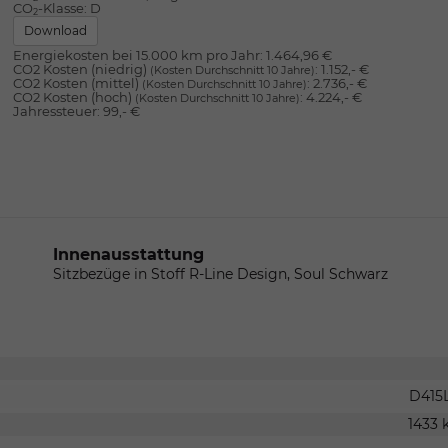
CO
-Klasse:
D
2
Download
Energiekosten bei 15.000 km pro Jahr:
1.464,96 €
CO2 Kosten (niedrig)
:
1.152,- €
(Kosten Durchschnitt 10 Jahre)
CO2 Kosten (mittel)
:
2.736,- €
(Kosten Durchschnitt 10 Jahre)
CO2 Kosten (hoch)
:
4.224,- €
(Kosten Durchschnitt 10 Jahre)
Jahressteuer:
99,- €
Innenausstattung
Sitzbezüge in Stoff R-Line Design, Soul Schwarz
D415
1433 