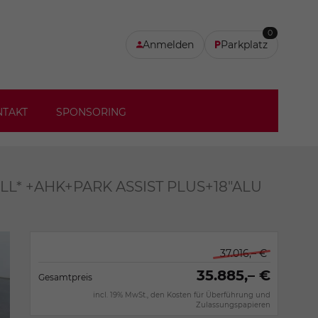
0
Anmelden
Parkplatz
NTAKT
SPONSORING
ELL* +AHK+PARK ASSIST PLUS+18"ALU
37.016,– €
35.885,– €
Gesamtpreis
incl. 19% MwSt., den Kosten für Überführung und
Zulassungspapieren