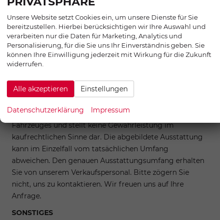
PRIVATSPHÄRE
Unsere Website setzt Cookies ein, um unsere Dienste für Sie
AUßEN:
bereitzustellen. Hierbei berücksichtigen wir Ihre Auswahl und
19 Zoll Räder
verarbeiten nur die Daten für Marketing, Analytics und
Personalisierung, für die Sie uns Ihr Einverständnis geben. Sie
Tageszulassung vor Auslieferung
können Ihre Einwilligung jederzeit mit Wirkung für die Zukunft
widerrufen.
Alle akzeptieren
Einstellungen
Zwischenverkauf und Irrtümer für dieses Angebot sind
ausdrücklich vorbehalten. Die Fahrzeugbeschreibung
Datenschutzerklärung
Impressum
dient lediglich der allgemeinen Identifizierung des
Fahrzeuges und stellt keine Gewährleistung im
kaufrechtlichen Sinne dar. Die abgebildete Ausstattung
kann im Einzelfall vom tatsächlichen Umfang
abweichen. Den genauen Ausstattungsumfang erhalten
Sie von unserem Verkaufspersonal. Bitte zögern Sie
nicht, uns zu kontaktieren. Wir freuen uns auf Ihre
Anfrage.
SONSTIGES