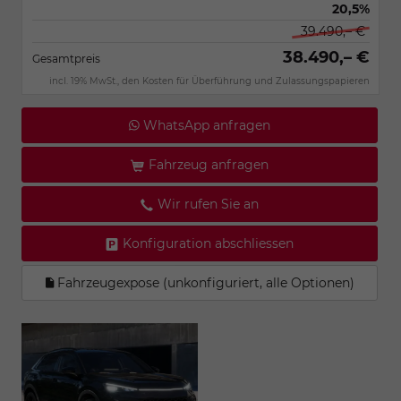
20,5%
39.490,– €
38.490,– €
Gesamtpreis
incl. 19% MwSt., den Kosten für Überführung und Zulassungspapieren
WhatsApp anfragen
Fahrzeug anfragen
Wir rufen Sie an
Konfiguration abschliessen
Fahrzeugexpose (unkonfiguriert, alle Optionen)