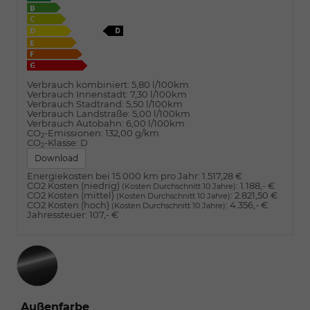
Verbrauch kombiniert:
5,80 l/100km
Verbrauch Innenstadt:
7,30 l/100km
Verbrauch Stadtrand:
5,50 l/100km
Verbrauch Landstraße:
5,00 l/100km
Verbrauch Autobahn:
6,00 l/100km
CO
-Emissionen:
132,00 g/km
2
CO
-Klasse:
D
2
Download
Energiekosten bei 15.000 km pro Jahr:
1.517,28 €
CO2 Kosten (niedrig)
:
1.188,- €
(Kosten Durchschnitt 10 Jahre)
CO2 Kosten (mittel)
:
2.821,50 €
(Kosten Durchschnitt 10 Jahre)
CO2 Kosten (hoch)
:
4.356,- €
(Kosten Durchschnitt 10 Jahre)
Jahressteuer:
107,- €
Außenfarbe