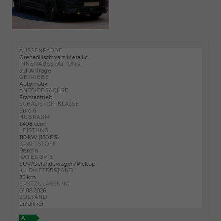
AUSSENFARBE
Grenadillschwarz Metallic
INNENAUSSTATTUNG
auf Anfrage
GETRIEBE
Automatik
ANTRIEBSACHSE
Frontantrieb
SCHADSTOFFKLASSE
Euro 6
HUBRAUM
1.498 ccm
LEISTUNG
110 kW (150 PS)
KRAFTSTOFF
Benzin
KATEGORIE
SUV/Geländewagen/Pickup
KILOMETERSTAND
25 km
ERSTZULASSUNG
01.08.2026
ZUSTAND
unfallfrei