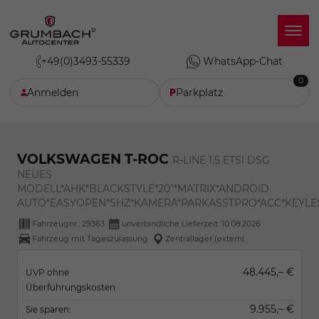
+49(0)3493-55339
WhatsApp-Chat
0
Anmelden
Parkplatz
VOLKSWAGEN T-ROC
R-LINE 1.5 ETSI DSG
NEUES
MODELL*AHK*BLACKSTYLE*20"*MATRIX*ANDROID
AUTO*EASYOPEN*SHZ*KAMERA*PARKASSTPRO*ACC*KEYLE
Fahrzeugnr.:
29363
unverbindliche Lieferzeit:
10.08.2026
Fahrzeug mit Tageszulassung
Zentrallager (extern)
48.445,– €
UVP ohne
Überführungskosten
9.955,– €
Sie sparen: