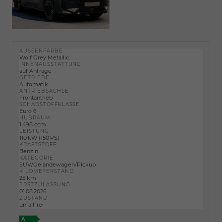
AUSSENFARBE
Wolf Grey Metallic
INNENAUSSTATTUNG
auf Anfrage
GETRIEBE
Automatik
ANTRIEBSACHSE
Frontantrieb
SCHADSTOFFKLASSE
Euro 6
HUBRAUM
1.498 ccm
LEISTUNG
110 kW (150 PS)
KRAFTSTOFF
Benzin
KATEGORIE
SUV/Geländewagen/Pickup
KILOMETERSTAND
25 km
ERSTZULASSUNG
01.08.2026
ZUSTAND
unfallfrei