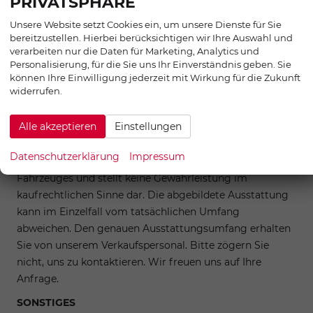
PRIVATSPHÄRE
Unsere Website setzt Cookies ein, um unsere Dienste für Sie
AUßEN:
bereitzustellen. Hierbei berücksichtigen wir Ihre Auswahl und
19 Zoll Räder
verarbeiten nur die Daten für Marketing, Analytics und
Personalisierung, für die Sie uns Ihr Einverständnis geben. Sie
Tageszulassung vor Auslieferung
können Ihre Einwilligung jederzeit mit Wirkung für die Zukunft
widerrufen.
Alle akzeptieren
Einstellungen
Zwischenverkauf und Irrtümer für dieses Angebot sind
ausdrücklich vorbehalten. Die Fahrzeugbeschreibung
Datenschutzerklärung
Impressum
dient lediglich der allgemeinen Identifizierung des
Fahrzeuges und stellt keine Gewährleistung im
kaufrechtlichen Sinne dar. Die abgebildete Ausstattung
kann im Einzelfall vom tatsächlichen Umfang
abweichen. Den genauen Ausstattungsumfang erhalten
Sie von unserem Verkaufspersonal. Bitte zögern Sie
nicht, uns zu kontaktieren. Wir freuen uns auf Ihre
Anfrage.
SONSTIGES