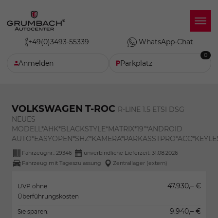
+49(0)3493-55339
WhatsApp-Chat
0
Anmelden
Parkplatz
VOLKSWAGEN T-ROC
R-LINE 1.5 ETSI DSG
NEUES
MODELL*AHK*BLACKSTYLE*MATRIX*19"*ANDROID
AUTO*EASYOPEN*SHZ*KAMERA*PARKASSTPRO*ACC*KEYLE
Fahrzeugnr.:
29346
unverbindliche Lieferzeit:
31.08.2026
Fahrzeug mit Tageszulassung
Zentrallager (extern)
47.930,– €
UVP ohne
Überführungskosten
9.940,– €
Sie sparen: