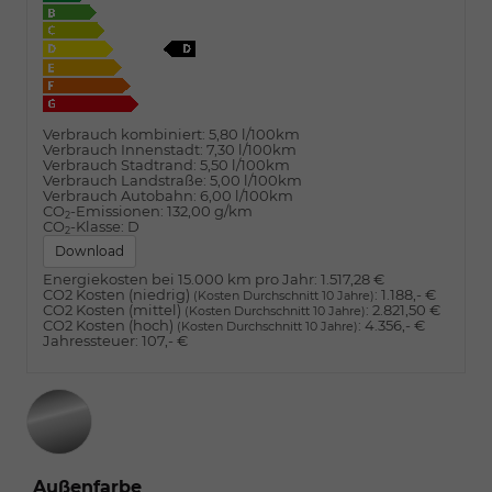
Verbrauch kombiniert:
5,80 l/100km
Verbrauch Innenstadt:
7,30 l/100km
Verbrauch Stadtrand:
5,50 l/100km
Verbrauch Landstraße:
5,00 l/100km
Verbrauch Autobahn:
6,00 l/100km
CO
-Emissionen:
132,00 g/km
2
CO
-Klasse:
D
2
Download
Energiekosten bei 15.000 km pro Jahr:
1.517,28 €
CO2 Kosten (niedrig)
:
1.188,- €
(Kosten Durchschnitt 10 Jahre)
CO2 Kosten (mittel)
:
2.821,50 €
(Kosten Durchschnitt 10 Jahre)
CO2 Kosten (hoch)
:
4.356,- €
(Kosten Durchschnitt 10 Jahre)
Jahressteuer:
107,- €
Außenfarbe