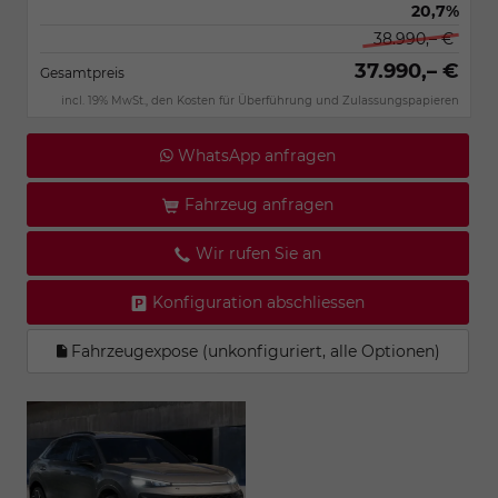
20,7%
38.990,– €
37.990,– €
Gesamtpreis
incl. 19% MwSt., den Kosten für Überführung und Zulassungspapieren
WhatsApp anfragen
Fahrzeug anfragen
Wir rufen Sie an
Konfiguration abschliessen
Fahrzeugexpose (unkonfiguriert, alle Optionen)