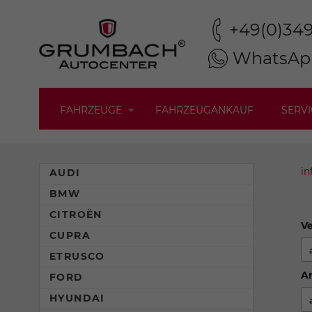
+49(0)34
WhatsAp
FAHRZEUGE
FAHRZEUGANKAUF
SERVI
in
AUDI
BMW
CITROËN
Ve
CUPRA
ETRUSCO
An
FORD
HYUNDAI