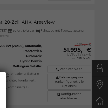
ht, 20-Zoll, AHK, AreaView
7337
sofort lieferbar
Fahrzeug mit Tageszulassung
extern)
53.995,– €
200 kW (272 PS), Automatik,
51.995,– €
Frontantrieb
UVP:
71.775,– €
Automatik
incl. 19% MwSt.
Hybrid Benzin
Delfingrau Metallic
Wir rufen Sie an
Kont
uch bei entladener Batterie
l/100km
Fahrzeugexpose
 (gewichtet, kombiniert):
(unkonfiguriert, alle
Optionen)
Anfa
htet, kombiniert):
B
Konfiguration
abschliessen
Start