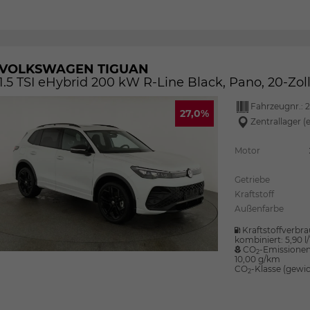
VOLKSWAGEN TIGUAN
1.5 TSI eHybrid 200 kW R-Line Black, Pano, 20-Zol
Fahrzeugnr.:
2
27,0%
Zentrallager (
Motor
Getriebe
Kraftstoff
Außenfarbe
Kraftstoffverbra
kombiniert:
5,90 
CO
-Emissionen
2
10,00 g/km
CO
-Klasse (gewic
2