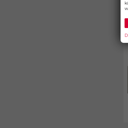
k
w
D