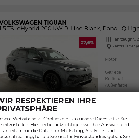
VOLKSWAGEN TIGUAN
1.5 TSI eHybrid 200 kW R-Line Black, Pano, IQ.Lig
Fahrzeugnr.:
2
27,6%
Zentrallager (
Motor
Getriebe
Kraftstoff
Außenfarbe
Kraftstoffverbra
WIR RESPEKTIEREN IHRE
kombiniert:
5,90 
CO
-Emissionen
2
PRIVATSPHÄRE
10,00 g/km
CO
-Klasse (gewic
2
nsere Website setzt Cookies ein, um unsere Dienste für Sie
ereitzustellen. Hierbei berücksichtigen wir Ihre Auswahl und
erarbeiten nur die Daten für Marketing, Analytics und
ersonalisierung, für die Sie uns Ihr Einverständnis geben. Sie