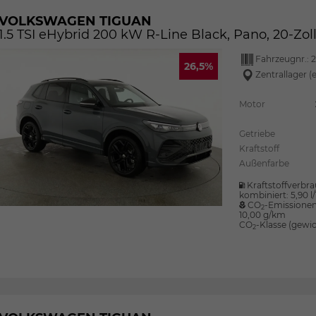
VOLKSWAGEN TIGUAN
1.5 TSI eHybrid 200 kW R-Line Black, Pano, 20-Zol
Fahrzeugnr.:
26,5%
Zentrallager (
Motor
Getriebe
Kraftstoff
Außenfarbe
Kraftstoffverbra
kombiniert:
5,90 
CO
-Emissionen
2
10,00 g/km
CO
-Klasse (gewic
2