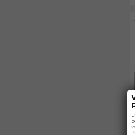
U
b
v
P