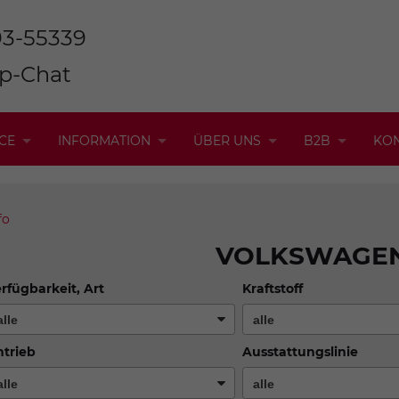
93-55339
p-Chat
CE
INFORMATION
ÜBER UNS
B2B
KO
fo
VOLKSWAGEN
rfügbarkeit, Art
Kraftstoff
trieb
Ausstattungslinie