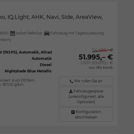
, IQ.Light, AHK, Navi, Side, AreaView,
8001
sofort lieferbar
Fahrzeug mit Tageszulassung
extern)
54.495,– €
W (193 PS), Automatik, Allrad
51.995,– €
Automatik
UVP:
69.870,– €
Diesel
incl. 19% MwSt.
Nightshade Blue Metallic
iniert:
6,40 l/100km
Wir rufen Sie an
n:
167,00 g/km
Fahrzeugexpose
(unkonfiguriert, alle
Optionen)
Konfiguration
abschliessen