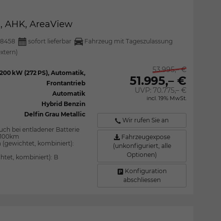
l, AHK, AreaView
28458
sofort lieferbar
Fahrzeug mit Tageszulassung
extern)
53.995,– €
200 kW (272 PS), Automatik,
51.995,– €
Frontantrieb
UVP:
70.775,– €
Automatik
incl. 19% MwSt.
Hybrid Benzin
Delfin Grau Metallic
Wir rufen Sie an
uch bei entladener Batterie
l/100km
Fahrzeugexpose
 (gewichtet, kombiniert):
(unkonfiguriert, alle
Optionen)
htet, kombiniert):
B
Konfiguration
abschliessen