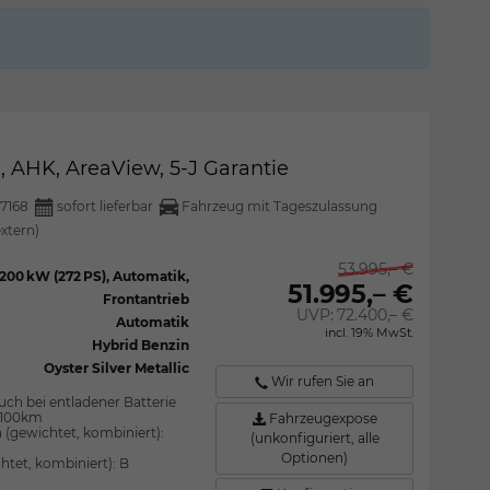
l, AHK, AreaView, 5-J Garantie
7168
sofort lieferbar
Fahrzeug mit Tageszulassung
extern)
53.995,– €
200 kW (272 PS), Automatik,
51.995,– €
Frontantrieb
UVP:
72.400,– €
Automatik
incl. 19% MwSt.
Hybrid Benzin
Oyster Silver Metallic
Wir rufen Sie an
uch bei entladener Batterie
l/100km
Fahrzeugexpose
 (gewichtet, kombiniert):
(unkonfiguriert, alle
Optionen)
htet, kombiniert):
B