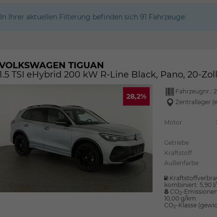
In Ihrer aktuellen Filterung befinden sich
91
Fahrzeuge:
VOLKSWAGEN TIGUAN
1.5 TSI eHybrid 200 kW R-Line Black, Pano, 20-Zol
Fahrzeugnr.:
2
28,2%
Zentrallager (
Motor
Getriebe
Kraftstoff
Außenfarbe
Kraftstoffverbra
kombiniert:
5,90 
CO
-Emissionen
2
10,00 g/km
CO
-Klasse (gewic
2