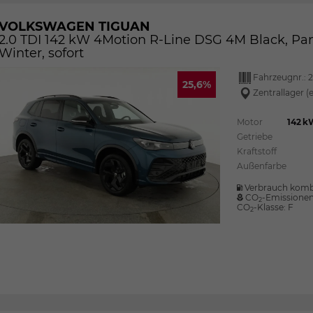
VOLKSWAGEN TIGUAN
2.0 TDI 142 kW 4Motion R-Line DSG 4M Black, Pano
Winter, sofort
Fahrzeugnr.:
2
25,6%
Zentrallager (
Motor
142 k
Getriebe
Kraftstoff
Außenfarbe
Verbrauch komb
CO
-Emissione
2
CO
-Klasse:
F
2