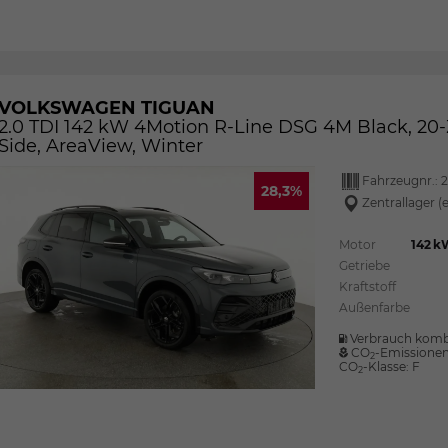
VOLKSWAGEN TIGUAN
2.0 TDI 142 kW 4Motion R-Line DSG 4M Black, 20-Zo
Side, AreaView, Winter
Fahrzeugnr.:
2
28,3%
Zentrallager (
Motor
142 k
Getriebe
Kraftstoff
Außenfarbe
Verbrauch komb
CO
-Emissione
2
CO
-Klasse:
F
2