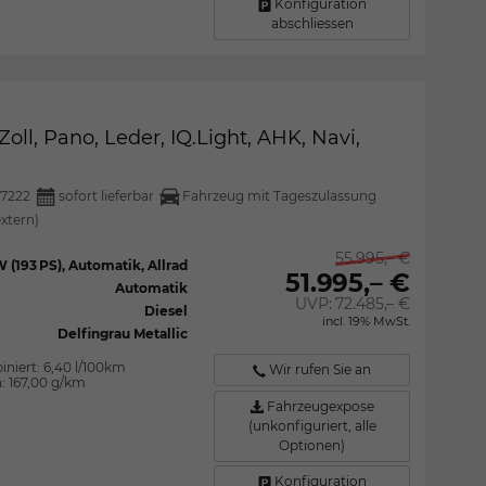
Konfiguration
abschliessen
ll, Pano, Leder, IQ.Light, AHK, Navi,
7222
sofort lieferbar
Fahrzeug mit Tageszulassung
extern)
55.995,– €
W (193 PS), Automatik, Allrad
51.995,– €
Automatik
UVP:
72.485,– €
Diesel
incl. 19% MwSt.
Delfingrau Metallic
iniert:
6,40 l/100km
Wir rufen Sie an
n:
167,00 g/km
Fahrzeugexpose
(unkonfiguriert, alle
Optionen)
Konfiguration