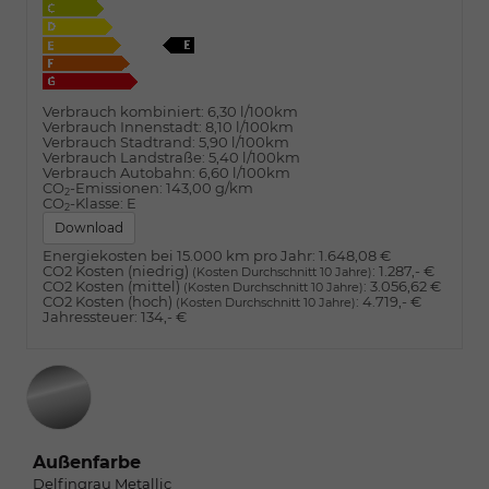
Verbrauch kombiniert:
6,30 l/100km
Verbrauch Innenstadt:
8,10 l/100km
Verbrauch Stadtrand:
5,90 l/100km
Verbrauch Landstraße:
5,40 l/100km
Verbrauch Autobahn:
6,60 l/100km
CO
-Emissionen:
143,00 g/km
2
CO
-Klasse:
E
2
Download
Energiekosten bei 15.000 km pro Jahr:
1.648,08 €
CO2 Kosten (niedrig)
:
1.287,- €
(Kosten Durchschnitt 10 Jahre)
CO2 Kosten (mittel)
:
3.056,62 €
(Kosten Durchschnitt 10 Jahre)
CO2 Kosten (hoch)
:
4.719,- €
(Kosten Durchschnitt 10 Jahre)
Jahressteuer:
134,- €
Außenfarbe
Delfingrau Metallic