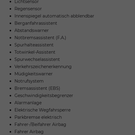
Lichtsensor
Regensensor
Innenspiegel automatisch abblendbar
Berganfahrassistent
Abstandswarner
Notbremsassistent (F.A.)
Spurhalteassistent
Totwinkel-Assistent
Spurwechselassistent
Verkehrszeichenerkennung
Müdigkeitswarner
Notrufsystem
Bremsassistent (EBS)
Geschwindigkeitsbegrenzer
Alarmanlage
Elektrische Wegfahrsperre
Parkbremse elektrisch
Fahrer-/Beifahrer Airbag
Fahrer Airbag