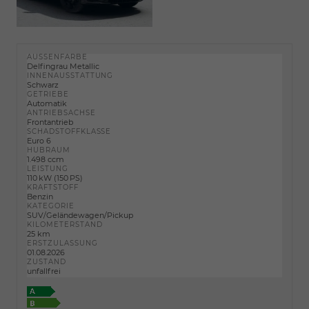
AUSSENFARBE
Delfingrau Metallic
INNENAUSSTATTUNG
Schwarz
GETRIEBE
Automatik
ANTRIEBSACHSE
Frontantrieb
SCHADSTOFFKLASSE
Euro 6
HUBRAUM
1.498 ccm
LEISTUNG
110 kW (150 PS)
KRAFTSTOFF
Benzin
KATEGORIE
SUV/Geländewagen/Pickup
KILOMETERSTAND
25 km
ERSTZULASSUNG
01.08.2026
ZUSTAND
unfallfrei