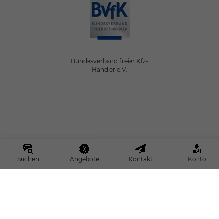
Bundesverband freier Kfz-
Händler e.V.
Suchen
Angebote
Kontakt
Konto