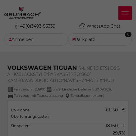
+49(0)3493-55339
WhatsApp-Chat
0
Anmelden
Parkplatz
VOLKSWAGEN TIGUAN
R-LINE 1.5 ETSI DSG
AHK*BLACKSTYLE*PARKASSTPRO*360°
KAMERA*ANDROID AUTO*NAVI*SHZ*MATRIX*HUD
Fahrzeugnr.:
28900
unverbindliche Lieferzeit:
30.09.2026
Fahrzeug mit Tageszulassung
Zentrallager (extern)
61.150,– €
UVP ohne
Überführungskosten
18.160,– €
Sie sparen:
29,7%