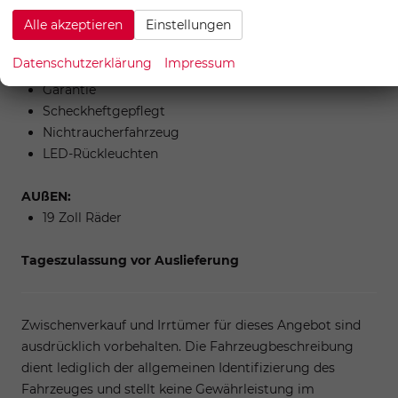
Tire-Mobility Set
Alle akzeptieren
Einstellungen
Reifendruckkontrolle
LED-Tagfahrlicht
Datenschutzerklärung
Impressum
Kurven-/Abbiegelicht
Garantie
Scheckheftgepflegt
Nichtraucherfahrzeug
LED-Rückleuchten
AUßEN:
19 Zoll Räder
Tageszulassung vor Auslieferung
Zwischenverkauf und Irrtümer für dieses Angebot sind
ausdrücklich vorbehalten. Die Fahrzeugbeschreibung
dient lediglich der allgemeinen Identifizierung des
Fahrzeuges und stellt keine Gewährleistung im