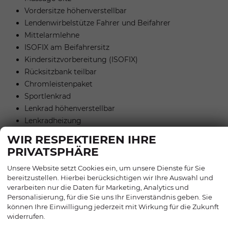
Vordersitze höhenverstellbar
Lendenwirbelstütze Fahrer und Beifahrer
Mittelarmlehne
ISOFIX am Beifahrersitz
Kindersitzvorbereitung (ISOFIX)
Rücksitzbank teilbar
Chromleistenpaket
Sportlenkrad
Lenkrad höhenverstellbar
Lenkradheizung
Schaltwippen am Lenkrad
WIR RESPEKTIEREN IHRE
Komfortsitz
PRIVATSPHÄRE
Unsere Website setzt Cookies ein, um unsere Dienste für Sie
EXTRAS:
bereitzustellen. Hierbei berücksichtigen wir Ihre Auswahl und
Metallic
verarbeiten nur die Daten für Marketing, Analytics und
Dachreling
Personalisierung, für die Sie uns Ihr Einverständnis geben. Sie
LM-Felgen
können Ihre Einwilligung jederzeit mit Wirkung für die Zukunft
widerrufen.
Sommerreifen