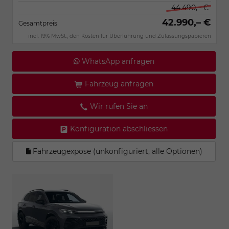
44.490,– €
42.990,– €
Gesamtpreis
incl. 19% MwSt., den Kosten für Überführung und Zulassungspapieren
WhatsApp anfragen
Fahrzeug anfragen
Wir rufen Sie an
Konfiguration abschliessen
Fahrzeugexpose (unkonfiguriert, alle Optionen)