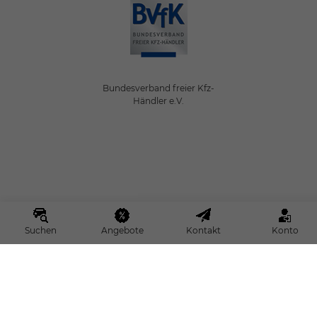
Bundesverband freier Kfz-
Händler e.V.
Suchen
Angebote
Kontakt
Konto