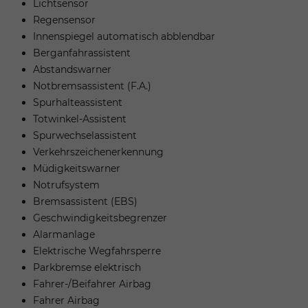
Lichtsensor
Regensensor
Innenspiegel automatisch abblendbar
Berganfahrassistent
Abstandswarner
Notbremsassistent (F.A.)
Spurhalteassistent
Totwinkel-Assistent
Spurwechselassistent
Verkehrszeichenerkennung
Müdigkeitswarner
Notrufsystem
Bremsassistent (EBS)
Geschwindigkeitsbegrenzer
Alarmanlage
Elektrische Wegfahrsperre
Parkbremse elektrisch
Fahrer-/Beifahrer Airbag
Fahrer Airbag