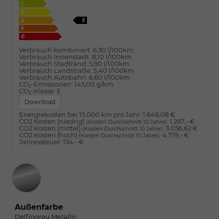
Verbrauch kombiniert:
6,30 l/100km
Verbrauch Innenstadt:
8,10 l/100km
Verbrauch Stadtrand:
5,90 l/100km
Verbrauch Landstraße:
5,40 l/100km
Verbrauch Autobahn:
6,60 l/100km
CO
-Emissionen:
143,00 g/km
2
CO
-Klasse:
E
2
Download
Energiekosten bei 15.000 km pro Jahr:
1.648,08 €
CO2 Kosten (niedrig)
:
1.287,- €
(Kosten Durchschnitt 10 Jahre)
CO2 Kosten (mittel)
:
3.056,62 €
(Kosten Durchschnitt 10 Jahre)
CO2 Kosten (hoch)
:
4.719,- €
(Kosten Durchschnitt 10 Jahre)
Jahressteuer:
134,- €
Außenfarbe
Delfingrau Metallic