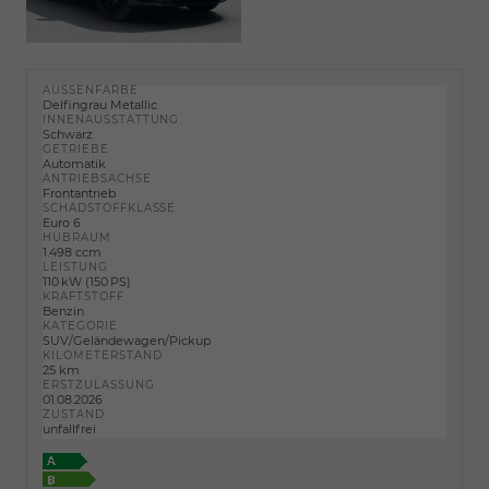
AUSSENFARBE
Delfingrau Metallic
INNENAUSSTATTUNG
Schwarz
GETRIEBE
Automatik
ANTRIEBSACHSE
Frontantrieb
SCHADSTOFFKLASSE
Euro 6
HUBRAUM
1.498 ccm
LEISTUNG
110 kW (150 PS)
KRAFTSTOFF
Benzin
KATEGORIE
SUV/Geländewagen/Pickup
KILOMETERSTAND
25 km
ERSTZULASSUNG
01.08.2026
ZUSTAND
unfallfrei