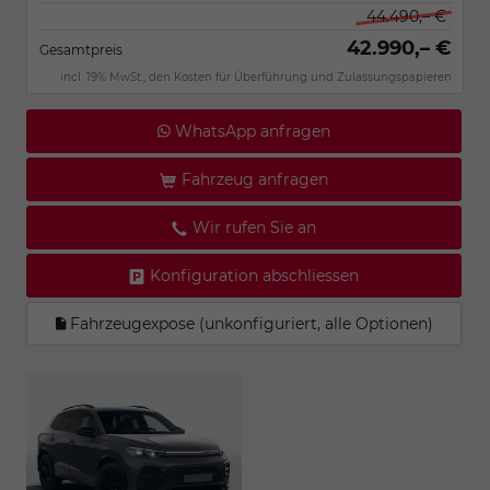
44.490,– €
42.990,– €
Gesamtpreis
incl. 19% MwSt., den Kosten für Überführung und Zulassungspapieren
WhatsApp anfragen
Fahrzeug anfragen
Wir rufen Sie an
Konfiguration abschliessen
Fahrzeugexpose (unkonfiguriert, alle Optionen)