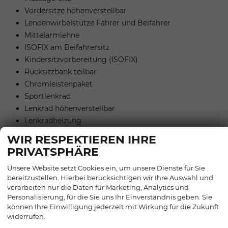
Vordersitze höhenverstellbar
Lendenwirbelstütze Fahrer und Beifahrer
Mittelarmlehne
ISOFIX am Beifahrersitz
Kindersitzvorbereitung (ISOFIX)
Rücksitzbank teilbar
Chromleistenpaket
Sportlenkrad
Lenkrad höhenverstellbar
Lenkradheizung
Schaltwippen am Lenkrad
WIR RESPEKTIEREN IHRE
Komfortsitz
PRIVATSPHÄRE
Unsere Website setzt Cookies ein, um unsere Dienste für Sie
EXTRAS:
bereitzustellen. Hierbei berücksichtigen wir Ihre Auswahl und
Metallic
verarbeiten nur die Daten für Marketing, Analytics und
Dachreling
Personalisierung, für die Sie uns Ihr Einverständnis geben. Sie
LM-Felgen
können Ihre Einwilligung jederzeit mit Wirkung für die Zukunft
widerrufen.
Sommerreifen