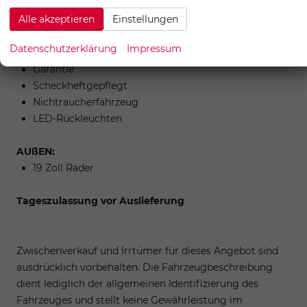
Tire-Mobility Set
Alle akzeptieren
Einstellungen
Reifendruckkontrolle
LED-Tagfahrlicht
Datenschutzerklärung
Impressum
Kurven-/Abbiegelicht
Garantie
Scheckheftgepflegt
Nichtraucherfahrzeug
LED-Rückleuchten
AUßEN:
19 Zoll Räder
Tageszulassung vor Auslieferung
Zwischenverkauf und Irrtümer für dieses Angebot sind
ausdrücklich vorbehalten. Die Fahrzeugbeschreibung
dient lediglich der allgemeinen Identifizierung des
Fahrzeuges und stellt keine Gewährleistung im