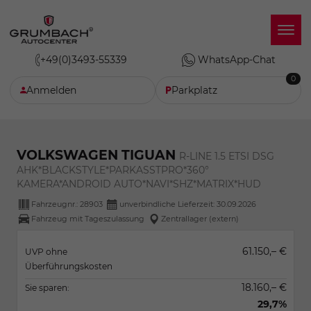
+49(0)3493-55339
WhatsApp-Chat
0
Anmelden
Parkplatz
VOLKSWAGEN TIGUAN
R-LINE 1.5 ETSI DSG
AHK*BLACKSTYLE*PARKASSTPRO*360°
KAMERA*ANDROID AUTO*NAVI*SHZ*MATRIX*HUD
Fahrzeugnr.:
28903
unverbindliche Lieferzeit:
30.09.2026
Fahrzeug mit Tageszulassung
Zentrallager (extern)
61.150,– €
UVP ohne
Überführungskosten
18.160,– €
Sie sparen:
29,7%