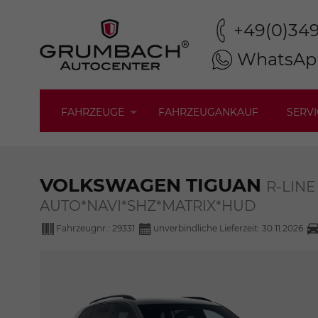
+49(0)34
WhatsAp
FAHRZEUGE
FAHRZEUGANKAUF
SERVI
VOLKSWAGEN TIGUAN
R-LINE
AUTO*NAVI*SHZ*MATRIX*HUD
Fahrzeugnr.:
29331
unverbindliche Lieferzeit:
30.11.2026