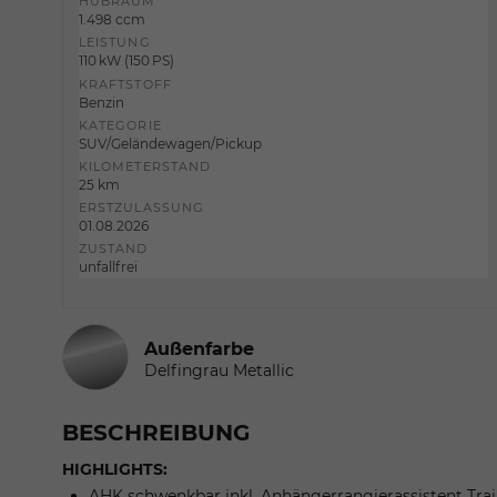
HUBRAUM
1.498 ccm
LEISTUNG
110 kW (150 PS)
KRAFTSTOFF
Benzin
KATEGORIE
SUV/Geländewagen/Pickup
KILOMETERSTAND
25 km
ERSTZULASSUNG
01.08.2026
ZUSTAND
unfallfrei
Außenfarbe
Delfingrau Metallic
BESCHREIBUNG
HIGHLIGHTS:
AHK schwenkbar inkl. Anhängerrangierassistent Trai