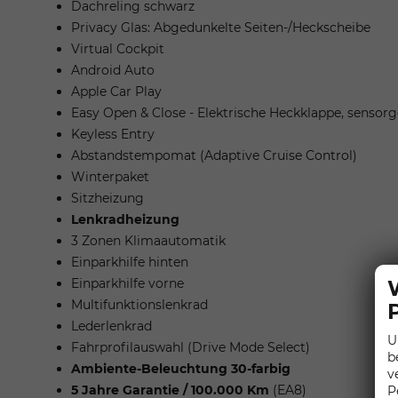
Dachreling schwarz
Privacy Glas: Abgedunkelte Seiten-/Heckscheibe
Virtual Cockpit
Android Auto
Apple Car Play
Easy Open & Close - Elektrische Heckklappe, sensorg
Keyless Entry
Abstandstempomat (Adaptive Cruise Control)
Winterpaket
Sitzheizung
Lenkradheizung
3 Zonen Klimaautomatik
Einparkhilfe hinten
Einparkhilfe vorne
Multifunktionslenkrad
Lederlenkrad
U
Fahrprofilauswahl (Drive Mode Select)
b
Ambiente-Beleuchtung 30-farbig
v
5 Jahre Garantie / 100.000 Km
(EA8)
P