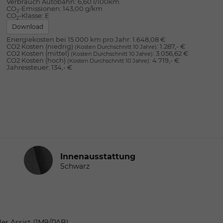
Verbrauch Autobahn:
6,60 l/100km
CO
-Emissionen:
143,00 g/km
2
CO
-Klasse:
E
2
Download
Energiekosten bei 15.000 km pro Jahr:
1.648,08 €
CO2 Kosten (niedrig)
:
1.287,- €
(Kosten Durchschnitt 10 Jahre)
CO2 Kosten (mittel)
:
3.056,62 €
(Kosten Durchschnitt 10 Jahre)
CO2 Kosten (hoch)
:
4.719,- €
(Kosten Durchschnitt 10 Jahre)
Jahressteuer:
134,- €
Innenausstattung
Innenausstattung
Schwarz
ler Assist (1M9/PAB)