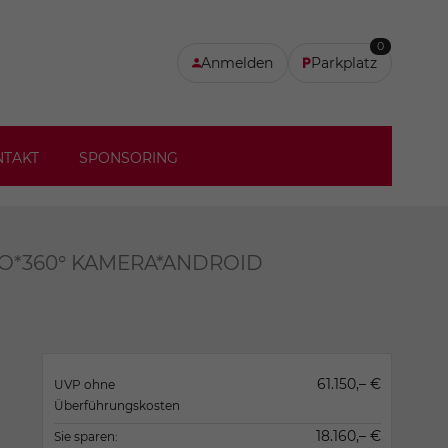
0
Anmelden
Parkplatz
NTAKT
SPONSORING
PRO*360° KAMERA*ANDROID
61.150,– €
UVP ohne
Überführungskosten
18.160,– €
Sie sparen: