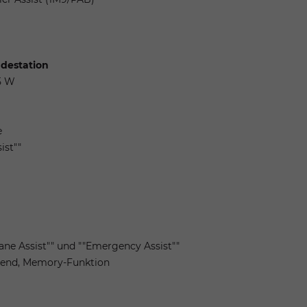
adestation
45 W
e
ist""
"Lane Assist"" und ""Emergency Assist""
ndend, Memory-Funktion