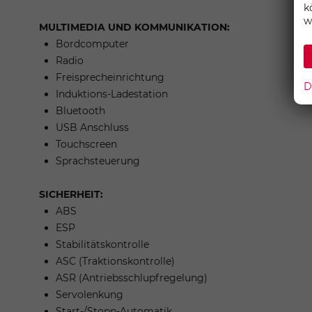
k
w
MULTIMEDIA UND KOMMUNIKATION:
Bordcomputer
Radio
Freisprecheinrichtung
D
Induktions-Ladestation
Bluetooth
USB Anschluss
Touchscreen
Sprachsteuerung
SICHERHEIT:
ABS
ESP
Stabilitätskontrolle
ASC (Traktionskontrolle)
ASR (Antriebsschlupfregelung)
Servolenkung
Start-/Stopp-Automatik