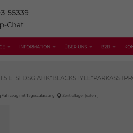
93-55339
p-Chat
CE
INFORMATION
ÜBER UNS
B2B
KO
 1.5 ETSI DSG AHK*BLACKSTYLE*PARKASST
Fahrzeug mit Tageszulassung
Zentrallager (extern)