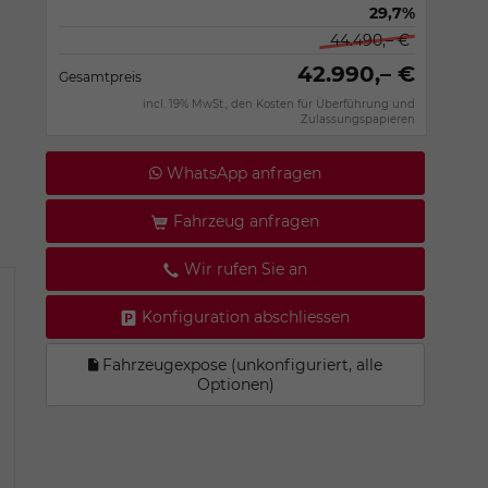
29,7%
44.490,– €
42.990,– €
Gesamtpreis
incl. 19% MwSt., den Kosten für Überführung und
Zulassungspapieren
WhatsApp anfragen
Fahrzeug anfragen
Wir rufen Sie an
Konfiguration abschliessen
Fahrzeugexpose (unkonfiguriert, alle
Optionen)