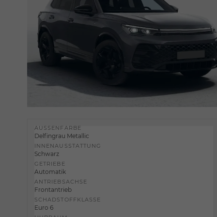
AUSSENFARBE
Delfingrau Metallic
INNENAUSSTATTUNG
Schwarz
GETRIEBE
Automatik
ANTRIEBSACHSE
Frontantrieb
SCHADSTOFFKLASSE
Euro 6