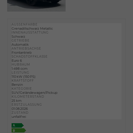
AUSSENFARBE
Grenadillschwarz Metallic
INNENAUSSTATTUNG
Schwarz
GETRIEBE
Automatik
ANTRIEBSACHSE
Frontantrieb
SCHADSTOFFKLASSE
Euro 6
HUBRAUM
1.498 ccm
LEISTUNG
110 kW (150 PS)
KRAFTSTOFF
Benzin
KATEGORIE
SUV/Geländewagen/Pickup
KILOMETERSTAND
25 km
ERSTZULASSUNG
01.08.2026
ZUSTAND
unfallfrei