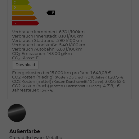
Verbrauch kombiniert:
6,30 l/100km
Verbrauch Innenstadt:
8,10 l/100km
Verbrauch Stadtrand:
5,90 l/100km
Verbrauch Landstraße:
5,40 l/100km
Verbrauch Autobahn:
6,60 l/100km
CO
-Emissionen:
143,00 g/km
2
CO
-Klasse:
E
2
Download
Energiekosten bei 15.000 km pro Jahr:
1.648,08 €
CO2 Kosten (niedrig)
:
1.287,- €
(Kosten Durchschnitt 10 Jahre)
CO2 Kosten (mittel)
:
3.056,62 €
(Kosten Durchschnitt 10 Jahre)
CO2 Kosten (hoch)
:
4.719,- €
(Kosten Durchschnitt 10 Jahre)
Jahressteuer:
134,- €
Außenfarbe
Grenadillschwarz Metallic