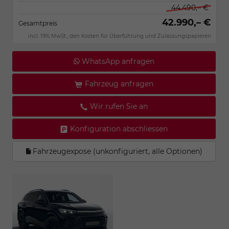
44.490,– €
42.990,– €
Gesamtpreis
incl. 19% MwSt., den Kosten für Überführung und Zulassungspapieren
WhatsApp anfragen
Fahrzeug anfragen
Wir rufen Sie an
Konfiguration abschliessen
Fahrzeugexpose (unkonfiguriert, alle Optionen)