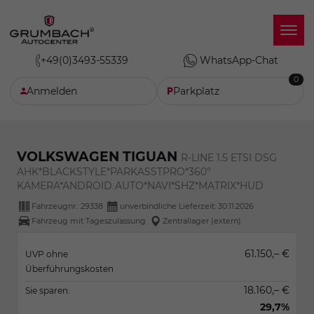
+49(0)3493-55339
WhatsApp-Chat
0
Anmelden
Parkplatz
VOLKSWAGEN TIGUAN
R-LINE 1.5 ETSI DSG
AHK*BLACKSTYLE*PARKASSTPRO*360°
KAMERA*ANDROID AUTO*NAVI*SHZ*MATRIX*HUD
Fahrzeugnr.:
29338
unverbindliche Lieferzeit:
30.11.2026
Fahrzeug mit Tageszulassung
Zentrallager (extern)
61.150,– €
UVP ohne
Überführungskosten
18.160,– €
Sie sparen:
29,7%