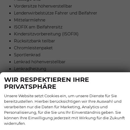
Vordersitze höhenverstellbar
Lendenwirbelstütze Fahrer und Beifahrer
Mittelarmlehne
ISOFIX am Beifahrersitz
Kindersitzvorbereitung (ISOFIX)
Rücksitzbank teilbar
Chromleistenpaket
Sportlenkrad
Lenkrad höhenverstellbar
Lenkradheizung
Schaltwippen am Lenkrad
WIR RESPEKTIEREN IHRE
Komfortsitz
PRIVATSPHÄRE
Unsere Website setzt Cookies ein, um unsere Dienste für Sie
EXTRAS:
bereitzustellen. Hierbei berücksichtigen wir Ihre Auswahl und
Metallic
verarbeiten nur die Daten für Marketing, Analytics und
Dachreling
Personalisierung, für die Sie uns Ihr Einverständnis geben. Sie
LM-Felgen
können Ihre Einwilligung jederzeit mit Wirkung für die Zukunft
widerrufen.
Sommerreifen