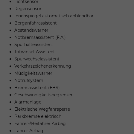
Lichtsensor
Regensensor
Innenspiegel automatisch abblendbar
Berganfahrassistent
Abstandswarner
Notbremsassistent (F.A.)
Spurhalteassistent
Totwinkel-Assistent
Spurwechselassistent
Verkehrszeichenerkennung
Müdigkeitswarner
Notrufsystem
Bremsassistent (EBS)
Geschwindigkeitsbegrenzer
Alarmanlage
Elektrische Wegfahrsperre
Parkbremse elektrisch
Fahrer-/Beifahrer Airbag
Fahrer Airbag