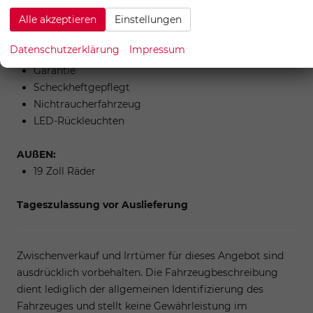
Tire-Mobility Set
Alle akzeptieren
Einstellungen
Reifendruckkontrolle
LED-Tagfahrlicht
Datenschutzerklärung
Impressum
Kurven-/Abbiegelicht
Garantie
Scheckheftgepflegt
Nichtraucherfahrzeug
LED-Rückleuchten
AUßEN:
19 Zoll Räder
Tageszulassung vor Auslieferung
Zwischenverkauf und Irrtümer für dieses Angebot sind
ausdrücklich vorbehalten. Die Fahrzeugbeschreibung
dient lediglich der allgemeinen Identifizierung des
Fahrzeuges und stellt keine Gewährleistung im