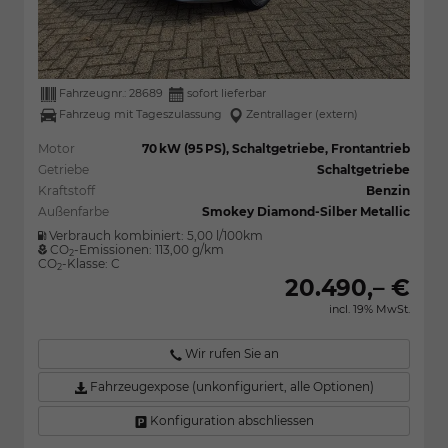
Fahrzeugnr.:
28689
sofort lieferbar
Fahrzeug mit Tageszulassung
Zentrallager (extern)
Motor
70 kW (95 PS), Schaltgetriebe, Frontantrieb
Getriebe
Schaltgetriebe
Kraftstoff
Benzin
Außenfarbe
Smokey Diamond-Silber Metallic
Verbrauch kombiniert:
5,00 l/100km
CO
-Emissionen:
113,00 g/km
2
CO
-Klasse:
C
2
20.490,– €
incl. 19% MwSt.
Wir rufen Sie an
Fahrzeugexpose (unkonfiguriert, alle Optionen)
Konfiguration abschliessen