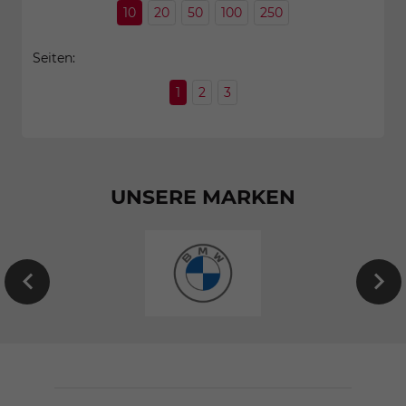
10
20
50
100
250
Seiten:
1
2
3
UNSERE MARKEN
EU-
Neuwagen
von
BMW
konfigurieren