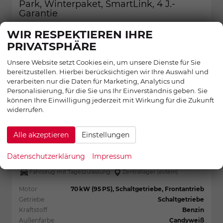
Park, Winterpaket, SmartLink, 4 J.-
Garantie
WIR RESPEKTIEREN IHRE
23,6%
PRIVATSPHÄRE
Unsere Website setzt Cookies ein, um unsere Dienste für Sie
bereitzustellen. Hierbei berücksichtigen wir Ihre Auswahl und
verarbeiten nur die Daten für Marketing, Analytics und
Personalisierung, für die Sie uns Ihr Einverständnis geben. Sie
können Ihre Einwilligung jederzeit mit Wirkung für die Zukunft
widerrufen.
Alle akzeptieren
Einstellungen
Datenschutzerklärung
Impressum
Fahrzeugnr.:
29730
sofort lieferbar
Fahrzeug mit Tageszulassung
Zentrallager (extern)
Motor
70 kW (95 PS), Schaltgetriebe, Frontantrieb
Getriebe
Schaltgetriebe
Kraftstoff
Benzin
Außenfarbe
Candyweiß