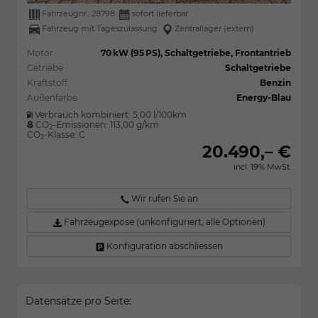
Fahrzeugnr.:
28798
sofort lieferbar
Fahrzeug mit Tageszulassung
Zentrallager (extern)
Motor
70 kW (95 PS), Schaltgetriebe, Frontantrieb
Getriebe
Schaltgetriebe
Kraftstoff
Benzin
Außenfarbe
Energy-Blau
Verbrauch kombiniert:
5,00 l/100km
CO
-Emissionen:
113,00 g/km
2
CO
-Klasse:
C
2
20.490,– €
incl. 19% MwSt.
Wir rufen Sie an
Fahrzeugexpose (unkonfiguriert, alle Optionen)
Konfiguration abschliessen
Datensätze pro Seite: