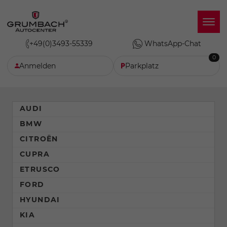
+49(0)3493-55339
WhatsApp-Chat
0
Anmelden
Parkplatz
AUDI
BMW
CITROËN
CUPRA
ETRUSCO
FORD
HYUNDAI
KIA