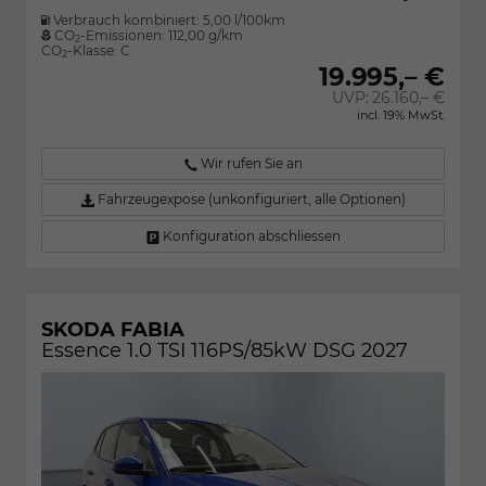
Verbrauch kombiniert:
5,00 l/100km
CO
-Emissionen:
112,00 g/km
2
CO
-Klasse:
C
2
19.995,– €
UVP:
26.160,– €
incl. 19% MwSt.
Wir rufen Sie an
Fahrzeugexpose (unkonfiguriert, alle Optionen)
Konfiguration abschliessen
SKODA FABIA
Essence 1.0 TSI 116PS/85kW DSG 2027