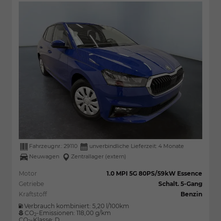
Fahrzeugnr.:
29110
unverbindliche Lieferzeit:
4 Monate
Neuwagen
Zentrallager (extern)
Motor
1.0 MPI 5G 80PS/59kW Essence
Getriebe
Schalt. 5-Gang
Kraftstoff
Benzin
Verbrauch kombiniert:
5,20 l/100km
CO
-Emissionen:
118,00 g/km
2
CO
-Klasse:
D