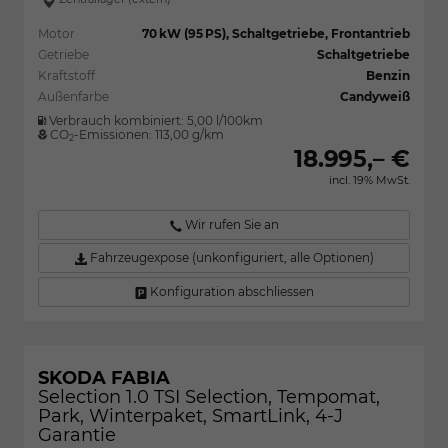
Motor
70 kW (95 PS), Schaltgetriebe, Frontantrieb
Getriebe
Schaltgetriebe
Kraftstoff
Benzin
Außenfarbe
Candyweiß
Verbrauch kombiniert:
5,00 l/100km
CO
-Emissionen:
113,00 g/km
2
18.995,– €
incl. 19% MwSt.
Wir rufen Sie an
Fahrzeugexpose (unkonfiguriert, alle Optionen)
Konfiguration abschliessen
SKODA FABIA
Selection 1.0 TSI Selection, Tempomat,
Park, Winterpaket, SmartLink, 4-J
Garantie