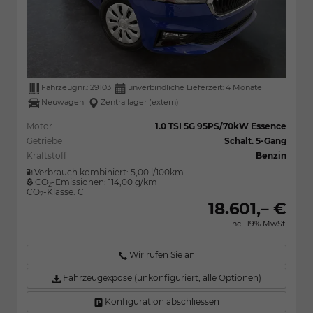
Fahrzeugnr.:
29103
unverbindliche Lieferzeit:
4 Monate
Neuwagen
Zentrallager (extern)
Motor
1.0 TSI 5G 95PS/70kW Essence
Getriebe
Schalt. 5-Gang
Kraftstoff
Benzin
Verbrauch kombiniert:
5,00 l/100km
CO
-Emissionen:
114,00 g/km
2
CO
-Klasse:
C
2
18.601,– €
incl. 19% MwSt.
Wir rufen Sie an
Fahrzeugexpose (unkonfiguriert, alle Optionen)
Konfiguration abschliessen