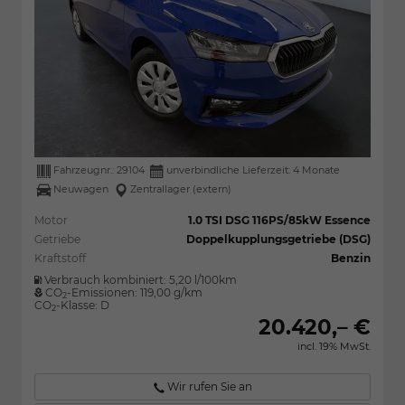
Fahrzeugnr.:
29104
unverbindliche Lieferzeit:
4 Monate
Neuwagen
Zentrallager (extern)
Motor
1.0 TSI DSG 116PS/85kW Essence
Getriebe
Doppelkupplungsgetriebe (DSG)
Kraftstoff
Benzin
Verbrauch kombiniert:
5,20 l/100km
CO
-Emissionen:
119,00 g/km
2
CO
-Klasse:
D
2
20.420,– €
incl. 19% MwSt.
Wir rufen Sie an