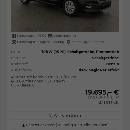
Fahrzeugnr.:
29727
sofort lieferbar
Fahrzeug mit Tageszulassung
Zentrallager (extern)
Motor
70 kW (95 PS), Schaltgetriebe, Frontantrieb
Getriebe
Schaltgetriebe
Kraftstoff
Benzin
Außenfarbe
Black Magic Perleffekt
Verbrauch kombiniert:
5,00 l/100km
CO
-Emissionen:
112,00 g/km
2
CO
-Klasse:
C
2
19.695,– €
UVP:
25.960,– €
incl. 19% MwSt.
Wir rufen Sie an
Fahrzeugexpose (unkonfiguriert, alle Optionen)