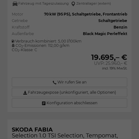
Fahrzeug mit Tageszulassung
Zentrallager (extern)
Motor
70 kW (95 PS), Schaltgetriebe, Frontantrieb
Getriebe
Schaltgetriebe
Kraftstoff
Benzin
Außenfarbe
Black Magic Perleffekt
Verbrauch kombiniert:
5,00 l/100km
CO
-Emissionen:
112,00 g/km
2
CO
-Klasse:
C
2
19.695,– €
UVP:
25.960,– €
incl. 19% MwSt.
Wir rufen Sie an
Fahrzeugexpose (unkonfiguriert, alle Optionen)
Konfiguration abschliessen
SKODA FABIA
Selection 1.0 TSI Selection, Tempomat,