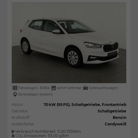
Fahrzeugnr.:
30354
sofort lieferbar
Gebrauchtwagen
Zentrallager (extern)
Motor
70 kW (95 PS), Schaltgetriebe, Frontantrieb
Getriebe
Schaltgetriebe
Kraftstoff
Benzin
Außenfarbe
Candyweiß
Verbrauch kombiniert:
5,00 l/100km
CO
-Emissionen:
113,00 g/km
2