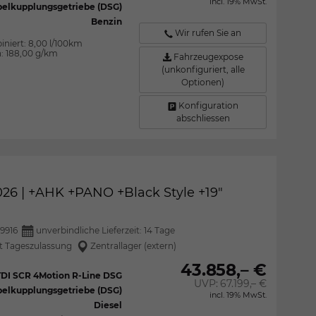
incl. 19% MwSt.
elkupplungsgetriebe (DSG)
Benzin
Wir rufen Sie an
iniert:
8,00 l/100km
n:
188,00 g/km
Fahrzeugexpose
(unkonfiguriert, alle
Optionen)
Konfiguration
abschliessen
26 | +AHK +PANO +Black Style +19"
9916
unverbindliche Lieferzeit:
14 Tage
 Tageszulassung
Zentrallager (extern)
43.858,– €
 TDI SCR 4Motion R-Line DSG
UVP:
67.199,– €
elkupplungsgetriebe (DSG)
incl. 19% MwSt.
Diesel