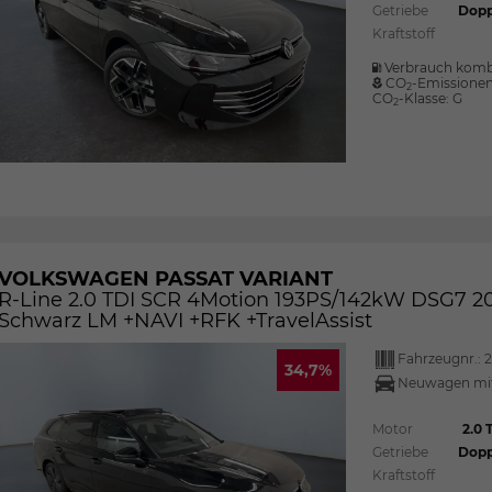
Getriebe
Dopp
Kraftstoff
Verbrauch komb
CO
-Emissione
2
CO
-Klasse:
G
2
VOLKSWAGEN PASSAT VARIANT
R-Line 2.0 TDI SCR 4Motion 193PS/142kW DSG7 20
Schwarz LM +NAVI +RFK +TravelAssist
Fahrzeugnr.:
2
34,7%
Neuwagen mit
Motor
2.0
Getriebe
Dopp
Kraftstoff