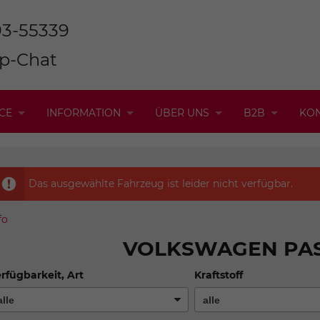
93-55339
p-Chat
CE
INFORMATION
ÜBER UNS
B2B
KO
Das ausgewählte Fahrzeug ist leider nicht verfügbar.
fo
VOLKSWAGEN PAS
rfügbarkeit, Art
Kraftstoff