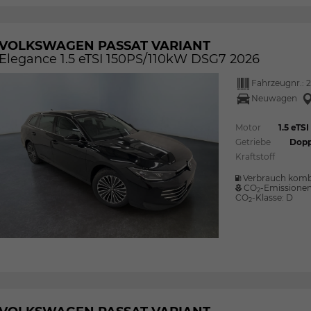
VOLKSWAGEN PASSAT VARIANT
Elegance 1.5 eTSI 150PS/110kW DSG7 2026
Fahrzeugnr.:
2
Neuwagen
Motor
1.5 eT
Getriebe
Dopp
Kraftstoff
Verbrauch komb
CO
-Emissione
2
CO
-Klasse:
D
2