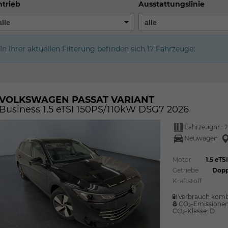
trieb
Ausstattungslinie
In Ihrer aktuellen Filterung befinden sich
17
Fahrzeuge:
VOLKSWAGEN PASSAT VARIANT
Business 1.5 eTSI 150PS/110kW DSG7 2026
Fahrzeugnr.:
2
Neuwagen
Motor
1.5 eT
Getriebe
Dopp
Kraftstoff
Verbrauch komb
CO
-Emissione
2
CO
-Klasse:
D
2