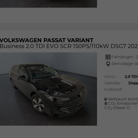
VOLKSWAGEN PASSAT VARIANT
Business 2.0 TDI EVO SCR 150PS/110kW DSG7 202
Fahrzeugnr.:
2
Zentrallager (
Motor
2.0 TD
Getriebe
Dopp
Kraftstoff
Verbrauch komb
CO
-Emissione
2
CO
-Klasse:
D
2