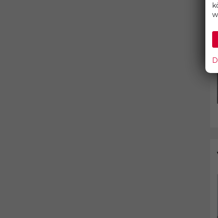
k
w
D