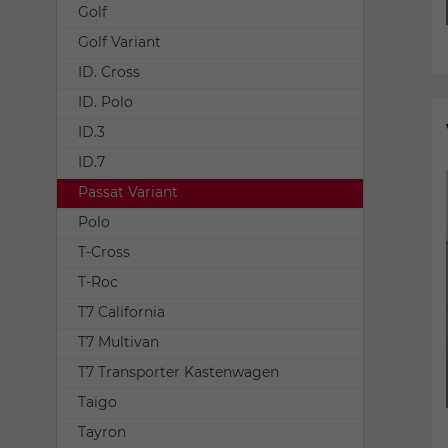
Golf
Golf Variant
ID. Cross
ID. Polo
ID.3
ID.7
Passat Variant
Polo
T-Cross
T-Roc
T7 California
T7 Multivan
T7 Transporter Kastenwagen
Taigo
Tayron