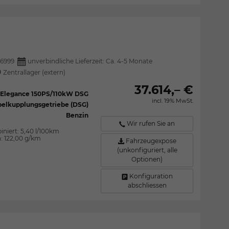
6999
unverbindliche Lieferzeit: Ca. 4-5 Monate
Zentrallager (extern)
37.614,– €
SI Elegance 150PS/110kW DSG
incl. 19% MwSt.
elkupplungsgetriebe (DSG)
Benzin
Wir rufen Sie an
iniert:
5,40 l/100km
n:
122,00 g/km
Fahrzeugexpose
(unkonfiguriert, alle
Optionen)
Konfiguration
abschliessen