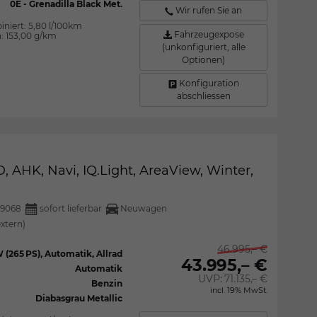
0E - Grenadilla Black Met.
Wir rufen Sie an
iniert:
5,80 l/100km
Fahrzeugexpose
n:
153,00 g/km
(unkonfiguriert, alle
Optionen)
Konfiguration
abschliessen
 AHK, Navi, IQ.Light, AreaView, Winter,
29068
sofort lieferbar
Neuwagen
extern)
46.995,– €
 (265 PS), Automatik, Allrad
43.995,– €
Automatik
UVP:
71.135,– €
Benzin
incl. 19% MwSt.
Diabasgrau Metallic