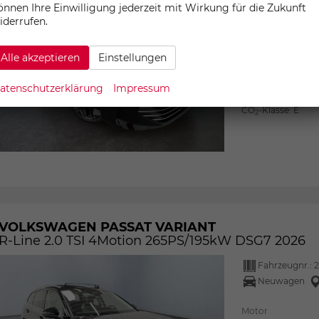
önnen Ihre Einwilligung jederzeit mit Wirkung für die Zukunft
Neuwagen
iderrufen.
Motor
2.0
Getriebe
Dopp
Alle akzeptieren
Einstellungen
Kraftstoff
atenschutzerklärung
Impressum
Verbrauch komb
CO
-Emissione
2
CO
-Klasse:
E
2
VOLKSWAGEN PASSAT VARIANT
R-Line 2.0 TSI 4Motion 265PS/195kW DSG7 2026
Fahrzeugnr.:
2
Neuwagen
Motor