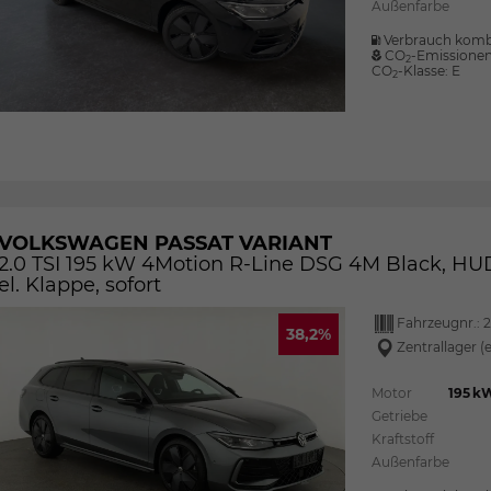
Außenfarbe
Verbrauch komb
CO
-Emissione
2
CO
-Klasse:
E
2
VOLKSWAGEN PASSAT VARIANT
2.0 TSI 195 kW 4Motion R-Line DSG 4M Black, HUD,
el. Klappe, sofort
Fahrzeugnr.:
38,2%
Zentrallager (
Motor
195 kW
Getriebe
Kraftstoff
Außenfarbe