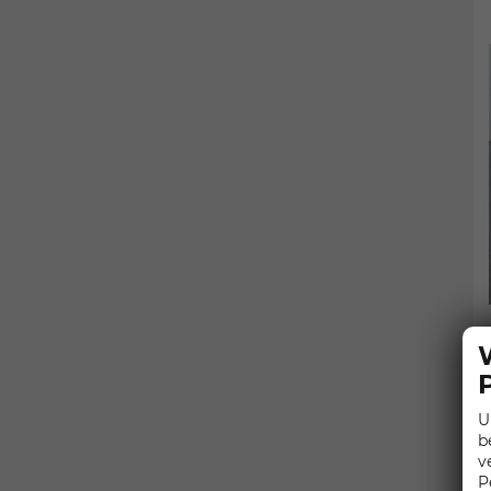
U
b
v
P