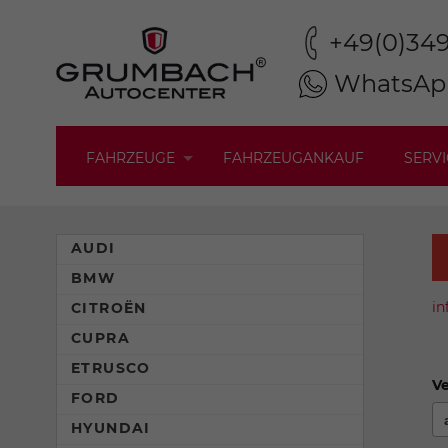
+49(0)34
WhatsAp
FAHRZEUGE
FAHRZEUGANKAUF
SERVI
AUDI
BMW
in
CITROËN
CUPRA
ETRUSCO
Ve
FORD
HYUNDAI