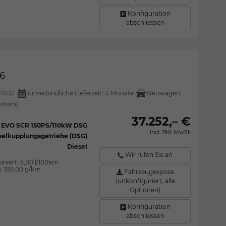
Konfiguration
abschliessen
6
7032
unverbindliche Lieferzeit:
4 Monate
Neuwagen
extern)
37.252,– €
I EVO SCR 150PS/110kW DSG
incl. 19% MwSt.
elkupplungsgetriebe (DSG)
Diesel
Wir rufen Sie an
iniert:
5,00 l/100km
n:
130,00 g/km
Fahrzeugexpose
(unkonfiguriert, alle
Optionen)
Konfiguration
abschliessen