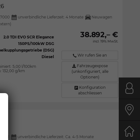
26
27000
unverbindliche Lieferzeit:
4 Monate
Neuwagen
extern)
38.892,– €
2.0 TDI EVO SCR Elegance
incl. 19% MwSt.
150PS/100kW DSG
elkupplungsgetriebe (DSG)
Wir rufen Sie an
Diesel
Fahrzeugexpose
iniert:
5,00 l/100km
n:
132,00 g/km
(unkonfiguriert, alle
Optionen)
Konfiguration
Kont
abschliessen
Anfa
026
Start
27002
unverbindliche Lieferzeit: Ca. 4-5 Monate