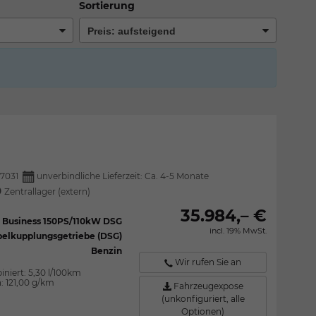
Sortierung
7031
unverbindliche Lieferzeit: Ca. 4-5 Monate
Zentrallager (extern)
35.984,– €
SI Business 150PS/110kW DSG
incl. 19% MwSt.
elkupplungsgetriebe (DSG)
Benzin
Wir rufen Sie an
iniert:
5,30 l/100km
n:
121,00 g/km
Fahrzeugexpose
(unkonfiguriert, alle
Optionen)